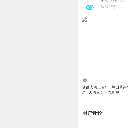
评书大师单田芳声
53.05万
167.55万
话说大唐三百年 | 单田芳
录 | 大唐三百年兴衰史
用户评论