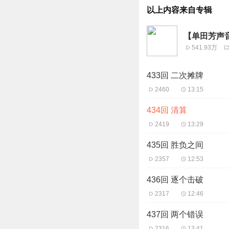
以上内容来自专辑
【单田芳声
541.93万
433回 二次摊牌
2460
13:15
434回 清算
2419
13:29
435回 胜负之间
2357
12:53
436回 逐个击破
2317
12:46
437回 两个错误
2316
13:41