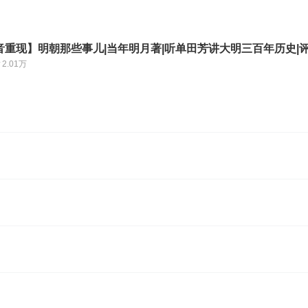
音重现】明朝那些事儿|当年明月著|听单田芳讲大明三百年历史|
2.01万