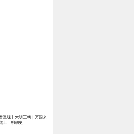
音重现】大明王朝｜万国来
焦土｜明朝史