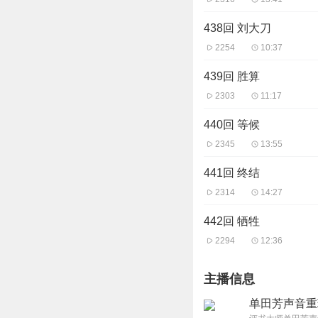
438回 刘大刀
2254
10:37
439回 胜算
2303
11:17
440回 等候
2345
13:55
441回 终结
2314
14:27
442回 牺牲
2294
12:36
主播信息
单田芳声音重