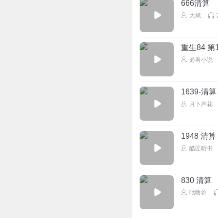
666清算
大斌
重生84 第
必看小说
1639-清
月下声花
1948 清算
酷匠听书
830 清算
咕噜谷