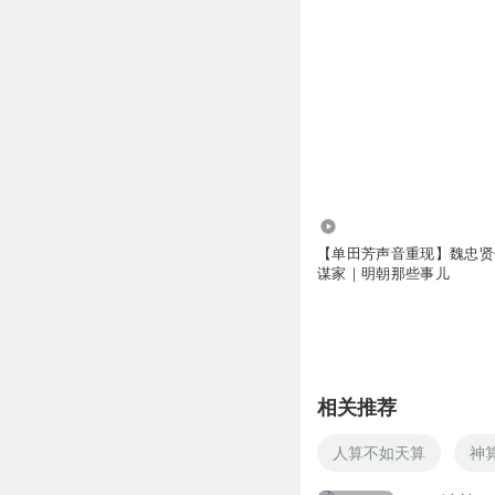
107.01万
【单田芳声音重现】魏忠贤
谋家｜明朝那些事儿
相关推荐
人算不如天算
神