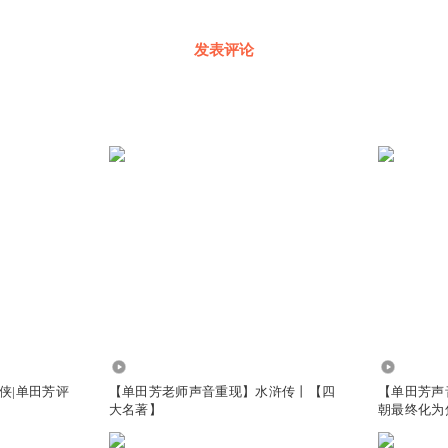
发表评论
4727
219.47万
侠|单田芳评
【单田芳老师声音重现】水浒传丨【四
【单田芳声
大名著】
朝最终化为