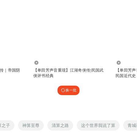
289.99万
76.47万
传｜帝国阴
【单田芳声音重现】江湖奇侠传|民国武
【单田芳声
侠评书经典
民国近代史
换一批
算之子
神算至尊
清算之路
这个世界我说了算
青城