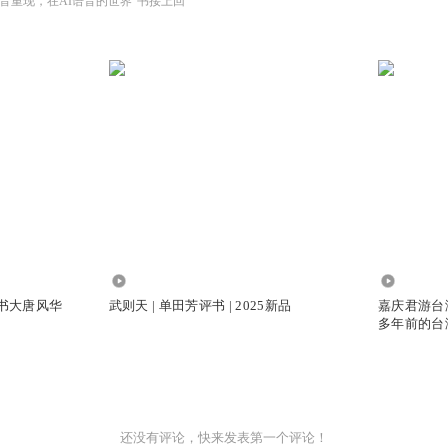
音重现，在AI语音的世界“书接上回”
1185.19万
9.16万
评书大唐风华
武则天 | 单田芳评书 | 2025新品
嘉庆君游台湾
多年前的台
两岸一家血
还没有评论，快来发表第一个评论！