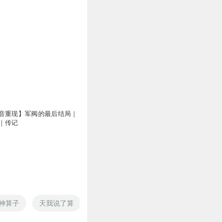
音重现】军阀的最后结局｜
｜传记
神算子
天我说了算
重生之神算天下
我的空间我说了算