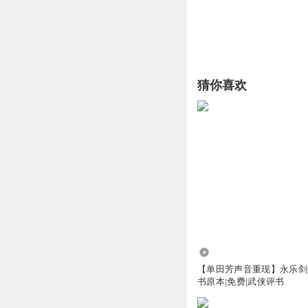
猜你喜欢
525.71万
【单田芳声音重现】永乐剑
书原本|免费|武侠评书