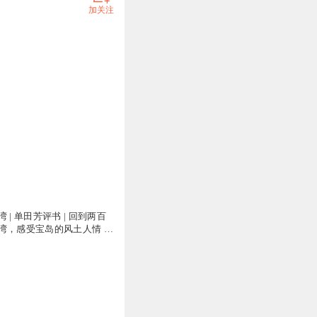
加关注
 | 单田芳评书 | 回到两百
湾，感受宝岛的风土人情 |
脉相连