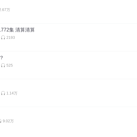
2.67万
1772集 清算清算
2193
算？
525
1.14万
9.02万