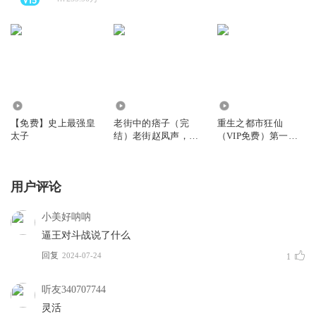
11.11万
2.56亿
6.15亿
【免费】史上最强皇
老街中的痞子（完
重生之都市狂仙
太子
结）老街赵凤声，热
（VIP免费）第一季
门新剧
完
用户评论
小美好呐呐
逼王对斗战说了什么
回复
2024-07-24
1
听友340707744
灵活