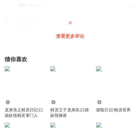
回复
2024-02-26
2
宋吉吉国王
有关系
查看更多评论
回复
2024-02-24
2
听友455996099
猜你喜欢
Z
回复
2023-12-05
1
宝可梦固拉多
回复 @
听友455996099
:
好
321.72万
582.57万
906
漩涡鸣人_九喇嘛_
龙弟东之精灵日记|口
精灵王子龙弟东|口袋
探险日记/精灵世界
Ee
袋妖怪精灵掌门人
妖怪御兽
回复
2023-12-26
1