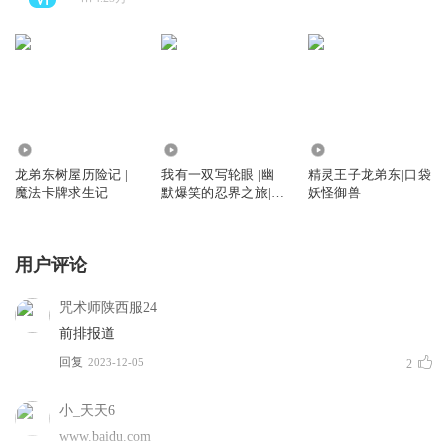
198.29万
606.19万
582.57万
龙弟东树屋历险记 |
我有一双写轮眼 |幽
精灵王子龙弟东|口袋
魔法卡牌求生记
默爆笑的忍界之旅|龙
妖怪御兽
弟东
用户评论
咒术师陕西服24
前排报道
回复
2023-12-05
2
小_天天6
www.baidu.com