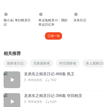
16.19万
991
1572
猫小朵| 奇幻精灵日
幸运兔精灵10：我的
水东日记
记
幸运日记本
换一批
相关推荐
观察者日记
无限观察者
时空观察者
兽人观察日记
龙弟东之精灵日记-466集 凤王
乖乖龙弟东
7582
龙弟东之精灵日记-396集 夺回精灵
乖乖龙弟东
8185