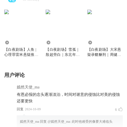
3316.30万
138.97万
316.91万
【白夜剧场】人鱼 |
【白夜剧场】雪孤｜
【白夜剧场】大宋悬
心理罪雷米悬疑推理
殷超旁白｜东北年代
疑录貔貅刑｜周健旁
新作｜影视原著｜社
群像悬疑｜社会派推
白、宝木中阳领衔｜
会派
理悬疑｜豆瓣阅读长
北宋历史悬疑｜权谋
篇拉力赛重磅推荐｜
博弈｜《清明上河图
用户评论
温暖的桥同款｜25年
密码》《宋慈洗冤笔
悬案｜东北工业黑土
记》｜悬疑探案｜历
下的罪恶与救赎
史｜反转
嫣然天使_ma
有恩必报的念头逐渐淡泊，时间对谢意的侵蚀比对美的侵蚀
还要更快
回复
2024-10-09
6
嫣然天使_ma
回复 @
嫣然天使_ma
:
此时他难受的像要大难临头