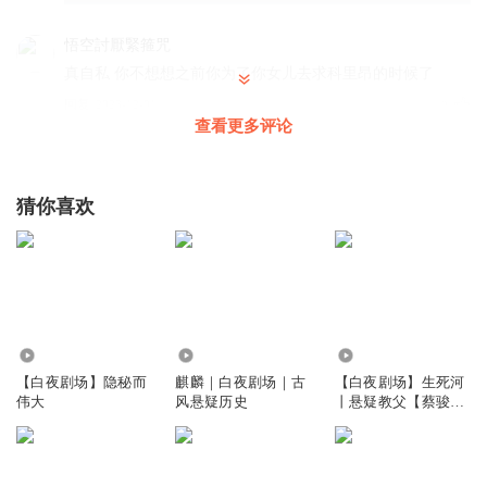
悟空討厭緊箍咒
真自私 你不想想之前你为了你女儿去求科里昂的时候了
回复
2023-12-01
2
查看更多评论
橒兮
任何时候都不要忘记在最无助的时候向你伸出援手的人，也
猜你喜欢
不要觉得一顿饭或者一次回报就两清了，人情从来都不是这
么算的！
回复
2026-01-05
1
好你哈哈
人情是最贵的
3225.05万
1.32万
754.76万
回复
2025-11-16
0
【白夜剧场】隐秘而
麒麟｜白夜剧场｜古
【白夜剧场】生死河
伟大
风悬疑历史
丨悬疑教父【蔡骏】
巅峰力作
虚无生白雪