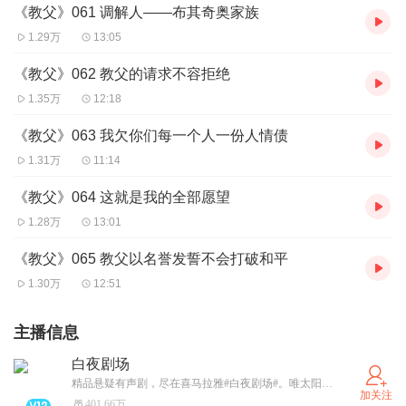
《教父》061 调解人——布其奇奥家族
1.29万
13:05
《教父》062 教父的请求不容拒绝
1.35万
12:18
《教父》063 我欠你们每一个人一份人情债
1.31万
11:14
《教父》064 这就是我的全部愿望
1.28万
13:01
《教父》065 教父以名誉发誓不会打破和平
1.30万
12:51
主播信息
白夜剧场
精品悬疑有声剧，尽在喜马拉雅#白夜剧场#。唯太阳和人心不可直视，在白昼与黑夜的交替间，上演着善与恶的对决。细思恐极的完美布局，层层反转的烧脑剧情。顶级悬疑IP 、王牌制作阵容，白夜剧场，自见分明。
加关注
401.66万