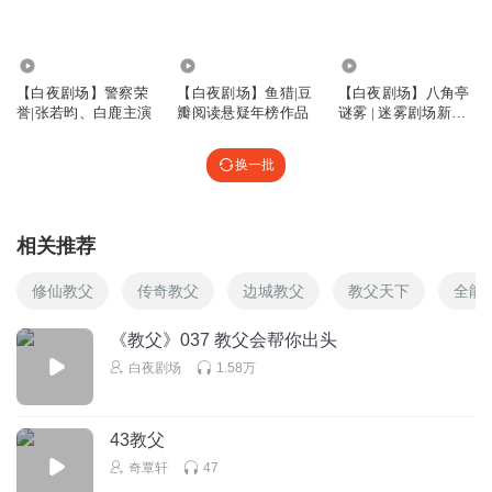
回复
2025-09-30
0
Lyon_X
552.19万
374.16万
915.04万
精彩
【白夜剧场】警察荣
【白夜剧场】鱼猎|豆
【白夜剧场】八角亭
誉|张若昀、白鹿主演
瓣阅读悬疑年榜作品
谜雾 | 迷雾剧场新剧
回复
2024-03-12
0
同名有声剧
换一批
悟空討厭緊箍咒
好听
相关推荐
回复
2023-12-01
0
修仙教父
传奇教父
边城教父
教父天下
全能
《教父》037 教父会帮你出头
白夜剧场
1.58万
43教父
奇覃轩
47