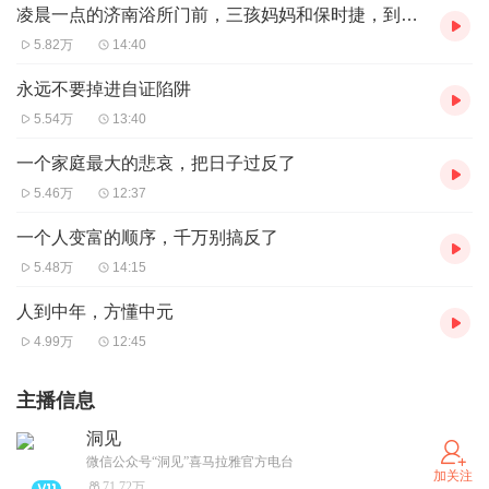
凌晨一点的济南浴所门前，三孩妈妈和保时捷，到底谁不该出现
5.82万
14:40
永远不要掉进自证陷阱
5.54万
13:40
一个家庭最大的悲哀，把日子过反了
5.46万
12:37
一个人变富的顺序，千万别搞反了
5.48万
14:15
人到中年，方懂中元
4.99万
12:45
主播信息
洞见
微信公众号“洞见”喜马拉雅官方电台
加关注
71.72万