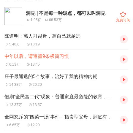
洞见 | 不是每一种观点，都可以叫洞见
1.95亿
68.53万
免费订阅
陈道明：离人群越近，离自己就越远
5.48万
13:19
中年以后，请遵循9条极简习惯
6.13万
13:45
庄子最通透的5个故事，治好了我的精神内耗
14.38万
20:20
假期“全民富二代”现象：普通家庭最危险的教育，是踮起脚养孩子
13.37万
13:57
全网怒斥的“四菜一汤”事件：指责型父母，到底有多可怕？
6.65万
12:20