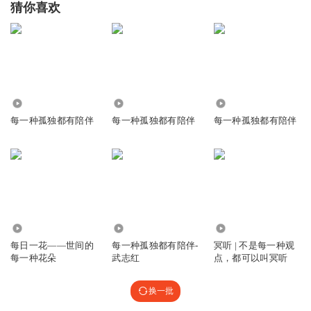
猜你喜欢
这过瘾。不要画蛇添足了。
回复
2023-12-18
3
anu7ikx5lgmb3xgy5awg
洞见
2185
4.29万
2529
回复
2023-09-12
1
每一种孤独都有陪伴
每一种孤独都有陪伴
每一种孤独都有陪伴
贵县盛哥
一起侃大山，签个到2023.09.03日在读
回复
2023-09-03
1
晴空捕手
20.48万
1.06万
132
越简单越快乐
每日一花——世间的
每一种孤独都有陪伴-
冥听 | 不是每一种观
回复
2024-09-05
0
每一种花朵
武志红
点，都可以叫冥听
诗富
换一批
好听