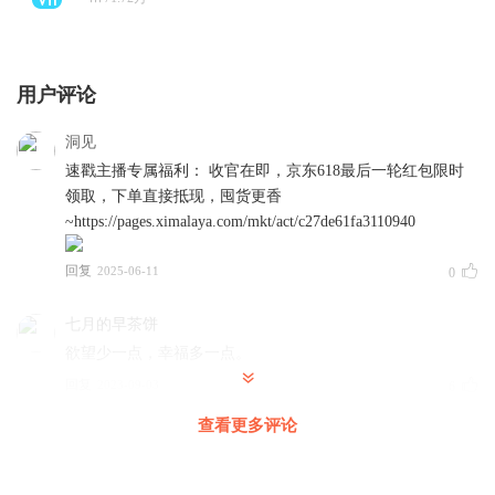
用户评论
洞见
速戳主播专属福利： 收官在即，京东618最后一轮红包限时
领取，下单直接抵现，囤货更香
~https://pages.ximalaya.com/mkt/act/c27de61fa3110940
回复
2025-06-11
0
七月的早茶饼
欲望少一点，幸福多一点。
回复
2023-09-03
6
查看更多评论
xmlylzf
伴着美文入眠很爽，可音乐总把刚要入眠的我惊醒，大煞风
景。我听的是美文不是音乐，要听音乐直接找音乐软件比你