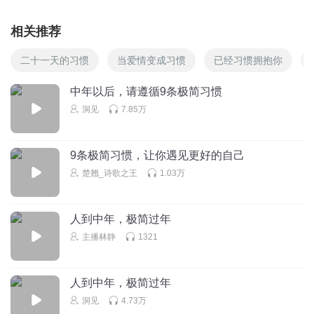
回复
2024-06-21
0
相关推荐
听友444190955
二十一天的习惯
当爱情变成习惯
已经习惯拥抱你
怎么又是重复的
回复
2024-01-14
0
中年以后，请遵循9条极简习惯
洞见
7.85万
9条极简习惯，让你遇见更好的自己
楚翘_诗歌之王
1.03万
人到中年，极简过年
主播林静
1321
人到中年，极简过年
洞见
4.73万