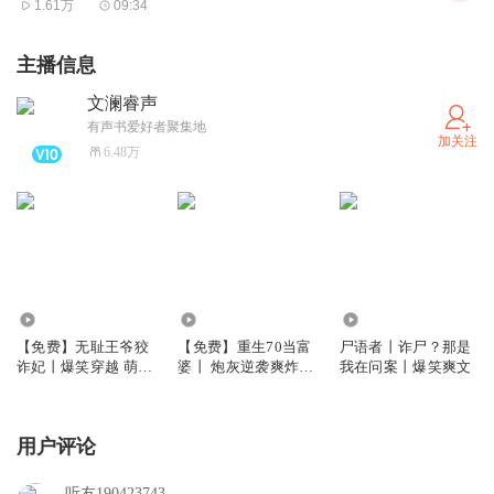
1.61万
09:34
主播信息
文澜睿声
有声书爱好者聚集地
加关注
6.48万
4.76万
683.19万
13.16万
【免费】无耻王爷狡
【免费】重生70当富
尸语者丨诈尸？那是
诈妃丨爆笑穿越 萌宝
婆丨 炮灰逆袭爽炸天
我在问案丨爆笑爽文
双强 甜宠多播
多人有声剧
用户评论
听友190423743