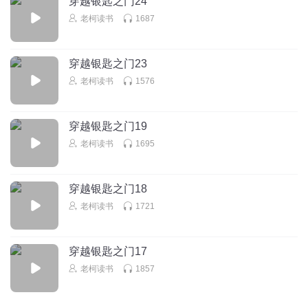
穿越银匙之门24
国宝姐姐1
老柯读书
1687
怎么和我听的重生70当富婆一模一样
回复
2023-04-19
4
穿越银匙之门23
老柯读书
1576
文澜睿声
回复 @
国宝姐姐1
:
您正在收听的就是《重生70当富
婆》，著作原名：《重生年代炮灰长姐带妹逆袭》啊
穿越银匙之门19
Mr末日黎明
老柯读书
1695
我来啦我来啦！
赞赞赞！
回复
2023-03-09
2
穿越银匙之门18
老柯读书
1721
文澜睿声
回复 @
Mr末日黎明
:
欢迎欢迎
穿越银匙之门17
西凉_5v
老柯读书
1857
听完夏晓兰来了
回复
2023-04-30
1