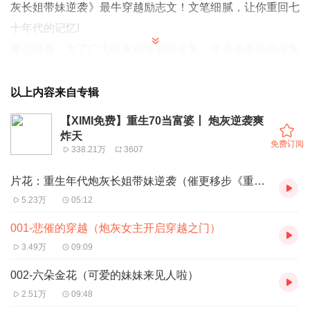
灰长姐带妹逆袭》最牛穿越励志文！文笔细腻，让你重回七
十年代的记忆!
重点推荐
：为了广大听友能够畅听全集，非会员本作品全集
39.9喜点畅听链接
《重生70当富婆》【全集畅听】
以上内容来自专辑
【XIMI免费】重生70当富婆丨 炮灰逆袭爽
炸天
免费订阅
338.21万
3607
片花：重生年代炮灰长姐带妹逆袭（催更移步《重生70当富婆》）
5.23万
05:12
001-悲催的穿越（炮灰女主开启穿越之门）
3.49万
09:09
002-六朵金花（可爱的妹妹来见人啦）
2.51万
09:48