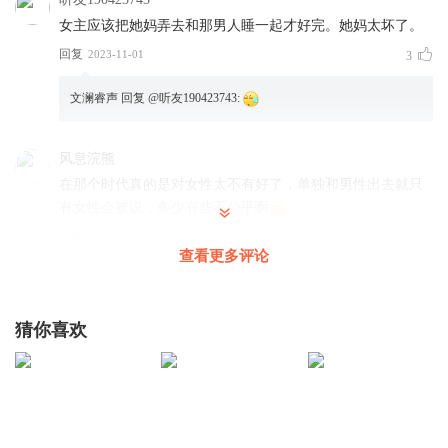
女主应该把她妈弄去和那男人睡一起才好完。她妈太坏了。
回复
2023-11-01
3
文澜睿声
回复 @
听友190423743
:
风息浣熊
在那个时代真的是对女性太不有好了，单独和男性出去就只
有女性会被说，多少有些不公平啊
回复
2023-02-22
5
查看更多评论
文澜睿声
回复 @
风息浣熊
:
哎，人言可畏呀~~
猜你喜欢
星晴_vj
虢镇
回复
2023-12-08
1
文澜睿声
回复 @
星晴_vj
: