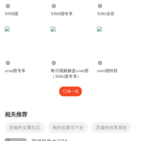
1.12万
3367
1565
XIMI团
XIMI团专享
XiMi杂音
1317378aevz
回复
2023-07-04
3
文澜睿声
回复 @
1317378aevz
:
1956
5472
2.28万
听友267885500
ximi团专享
每日视频解盘ximi团
ximi团特权
和刘好好内容差不多
（XiMi团专享）
回复
2023-09-21
1
换一批
文澜睿声
回复 @
听友267885500
:
估计还是有很多不同
相关推荐
微声故事汇
太好了，终于上架了！！制作精良！cv也不错
悲催村女重生记
炮灰也要活下去
悲催的传承系统
回复
2023-02-26
4