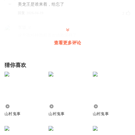
美龙王是谁来着，给忘了
回复
2026-04-19
2
李霖_if
这个张栓柱我就喜欢他装逼样子
查看更多评论
回复
2022-05-15
2
小禆箐
猜你喜欢
加油 永远支持你
回复
2022-05-14
1
听友188648748
一天10级不够啊
再多更点吧
回复
5.27万
32.69万
600.01万
2022-05-15
1
山村鬼事
山村鬼事
山村鬼事
无常q
快点更新快点更新