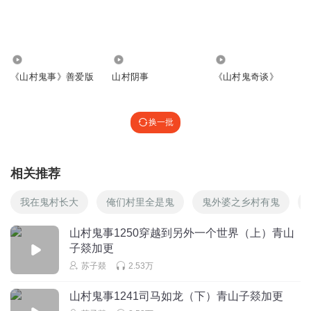
回复
2022-05-15
1
听友305440709
有没有付费版本，我不想等了
74.41万
72.16万
44.24万
《山村鬼事》善爱版
山村阴事
《山村鬼奇谈》
回复
2022-05-15
1
rose罗婕
换一批
攒了半个月攒了二百多集结果不到一天就听完了
回复
2022-05-15
1
相关推荐
你先地重生
壮逼很好
我在鬼村长大
俺们村里全是鬼
鬼外婆之乡村有鬼
回复
2022-11-14
0
山村鬼事1250穿越到另外一个世界（上）青山
子燚加更
你先地重生
苏子燚
2.53万
快点更新
回复
2022-11-14
0
山村鬼事1241司马如龙（下）青山子燚加更