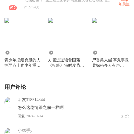
[心属蜜桃]〖“第三届全国有声书主播大赛社会赛区”复赛评委 〗〖声优嘤鸣社创始人〗〖声优进阶剧组实战导演 〗〖专业辅导官〗
加关注
27.94万
1.35万
2.36万
297.51万
青少年必须克服的人
方圆进退读曾国藩
尸香美人|苗寨鬼事灵
性弱点丨青少年重新
《挺经》审时度势读
异探秘多人有声
认识自己的书
张居正《权谋书》|
剧|VIP免费
中兴名臣的人生智慧
扫除焦虑
用户评论
听友318514344
怎么这剧情跟之前一样啊
回复
2024-01-14
3
小糕手y