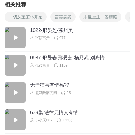
相关推荐
一切从宝芝林开始
言笑晏晏
末世重生—晏清照
晏
1022-邢晏芝-苏州美
张筱富贵
977
0987-邢晏春 邢晏芝-杨乃武·别离情
张筱富贵
1159
无情猫害有情福??
煮酒醺醉光阴
25
639集 法律无情人有情
小小天007
1.22万