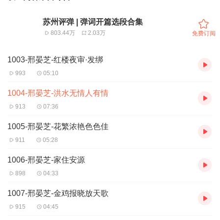
苏州评弹 | 弹词开篇选段合集
803.44万
2.03万
免费订阅
1003-邢晏芝-红楼夜审·发绑
993
05:10
1004-邢晏芝-洪水无情人有情
913
07:36
1005-邢晏芝-花繁浓艳色色佳
911
05:28
1006-邢晏芝-家住安源
898
04:33
1007-邢晏芝-金鸡报晓放天歌
915
04:45