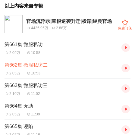
以上内容来自专辑
官场沉浮录|草根逆袭升迁|权谋|经典官场
4435.95万
2.88万
免费订阅
第661集 微服私访
2.09万
10:58
第662集 微服私访二
2.05万
10:53
第663集 微服私访三
2.10万
11:02
第664集 无助
2.05万
11:39
第665集 诬陷
2.02万
11:16