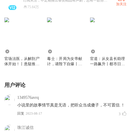
订阅关注，不定期推出各类精品有声剧，总有一款你喜欢的，快来呀！
加关注
75.84万
1217
20.82万
110.72万
官场法医，从解剖尸
毒士：开局为女帝献
官道：从女县长助理
体开始！丨悬疑推理
计，请陛下自爆丨玄
一路飙升丨都市日常
刑侦探案
幻脑洞穿越系统
丨逆袭爽文
用户评论
1349576avrq
小说里的故事情节真是无语，把听众当成傻子，不可置信.！
回复
2023-08-17
3
珠江诚信