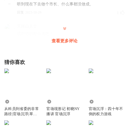
听到现在下去做个市长、什么事都没做成。
回复
2023-10-29
1
天目山人士
该市恐怕在台湾吧！
查看更多评论
回复
2023-06-19
0
生活美好也很艰难
猜你喜欢
王局长是皇帝吗？那儿了当然是皇太了！
回复
2022-08-25
0
听友118324968
作者笔下所谓的兰州市，似乎政权己经沦陷了，简直暗无天
日！该市应该实行军亊管制。所有领导应先停职，然调查处
7.82万
2.17万
1.07万
理。
从科员到省委的非常
官场现形记 初晓NY
官场沉浮：四十年不
路径|官场沉浮|草根
播讲 官场沉浮
倒的权力游戏
回复
2022-10-07
0
逆袭|误入仕途
1354007mesf