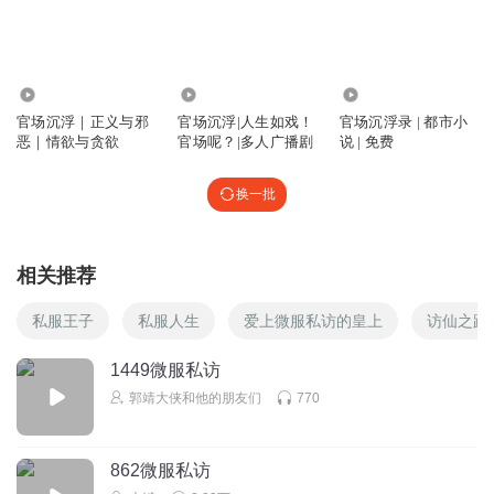
六月小说真是无语了！
回复
2022-08-15
0
70.34万
72.15万
1.03万
官场沉浮｜正义与邪
官场沉浮|人生如戏！
官场沉浮录 | 都市小
恶｜情欲与贪欲
官场呢？|多人广播剧
说 | 免费
换一批
相关推荐
私服王子
私服人生
爱上微服私访的皇上
访仙之路
1449微服私访
郭靖大侠和他的朋友们
770
862微服私访