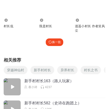
3.69万
148.64万
148.28万
村长侃
我是村长
逍遥小村长 作者笑风
尘
换一批
相关推荐
穿越神仙村
新手村村长
异界村长
村长之书
新手村村长163（路人玩家）
夜小诗
4237
新手村村长582（史诗在跑团上）