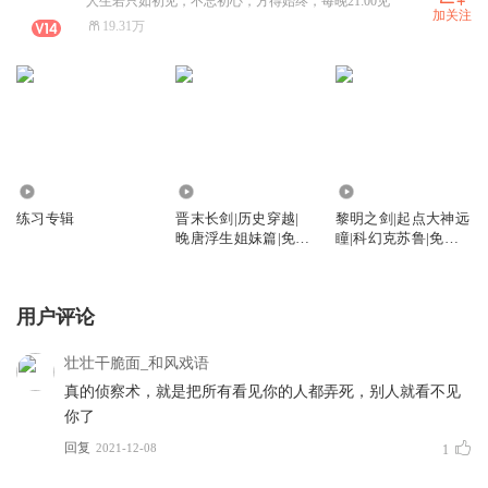
人生若只如初见，不忘初心，方得始终，每晚21:00见
加关注
19.31万
4.05万
1.42万
0
练习专辑
晋末长剑|历史穿越|
黎明之剑|起点大神远
晚唐浮生姐妹篇|免费
瞳|科幻克苏鲁|免费
精品
完结
用户评论
壮壮干脆面_和风戏语
真的侦察术，就是把所有看见你的人都弄死，别人就看不见
你了
回复
2021-12-08
1