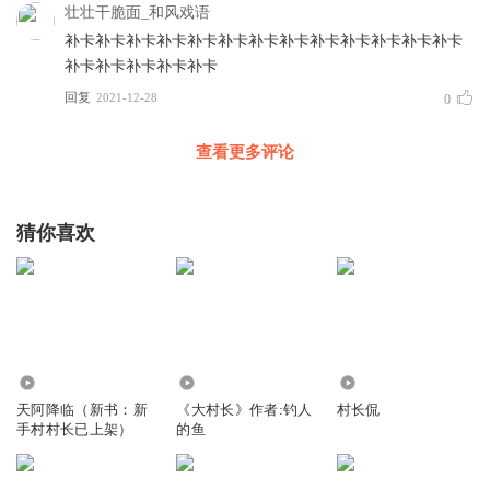
壮壮干脆面_和风戏语
补卡补卡补卡补卡补卡补卡补卡补卡补卡补卡补卡补卡补卡
补卡补卡补卡补卡补卡
回复
2021-12-28
0
查看更多评论
猜你喜欢
1121.28万
7.52万
6.73万
天阿降临（新书：新
《大村长》作者:钓人
村长侃
手村村长已上架）
的鱼