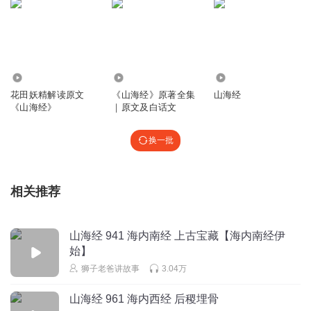
蛾，其状如蛾。 蟜，其为人虎文，胫有䏿。在穷奇东。
一曰状如人，昆仑虚北所有。 阘非，人面而兽身，青
色。 据比之尸，其为人折颈披发，无一手。 环狗，
其为人兽首人身。一曰蝟状如狗，黄色。 袜，其为物，
人身黑首从目。 戎，其为人，人首三角。 林氏国有珍
3.83万
474.56万
40
兽，大若虎，五采毕具，尾长于身，名曰驺吾，乘之日行千
花田妖精解读原文
《山海经》原著全集
山海经
里。
《山海经》
｜原文及白话文
回复
2022-06-25
1
换一批
1860666nors
.3 昆仑虚南所，有氾林方三百里。 从极之渊，深三百
仞，维冰夷恒都焉，冰夷人面，乘两龙。一曰忠极之渊。
相关推荐
阳污之山，河出其中，凌门之山，河出其中。 王子夜之
尸，两手、两股、胸、首、齿，皆断异处。 大泽方百里，
群鸟所生及所解。在雁门北。 雁门山，雁出其间。在高柳
山海经 941 海内南经 上古宝藏【海内南经伊
始】
北。 高柳在代北。 舜妻登比氏生宵明、烛光，处河大泽，二
女之灵能照此所方百里。一曰登北氏。 东胡在大泽东。 夷人
狮子老爸讲故事
3.04万
在东胡东。 貊国在汉水东北。地近于燕，灭之。 孟鸟在貊国
山海经 961 海内西经 后稷埋骨
东北。其鸟文赤、黄、青，东乡。