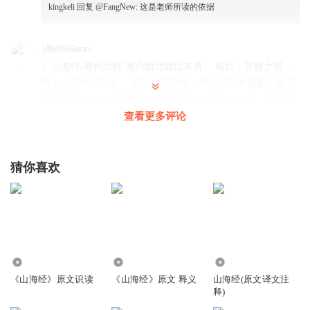
kingkeli
回复 @
FangNew
:
这是老师所读的依据
1860666nors
1. 山海经•海内北经 海内西北陬以东者。 匈奴，开题之国，
列人之国并在西北。 贰负之臣曰危，危与贰负杀窫窳。帝乃
梏之疏属之山，桎其右足，反缚两手，系之山之上。在开题
西北。 有人曰大行伯，把戈。其东有犬封国。贰负之尸
查看更多评论
在大行伯东。 犬封国曰犬戎国，状如犬。有一女子，方
跪进柸食。有文马，缟身朱鬣，目若黄金，名曰吉量，乘之
寿千岁。 鬼国在贰负之尸北，为物人面而一目。一曰贰
猜你喜欢
负神在其东，为物人面蛇身。 蜪犬如犬，青，食人从首
始。
回复
2022-06-25
1
1860666nors
42.17万
2322
42.15万
2. 穷奇状如虎，有翼，食人从首始。所食被发。在蜪犬
《山海经》原文识读
《山海经》原文 释义
山海经(原文译文注
北。一曰从足。 帝尧台、帝喾台、帝丹朱台、帝舜台，
释)
各二台，台四方，在昆仑东北。 大蜂，其状如螽；朱