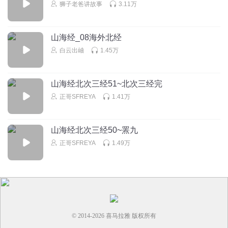
狮子老爸讲故事
3.11万
回复
2022-06-25
1
kingkeli
山海经_08海外北经
系之山上木读成系之山之上
白云出岫
1.45万
回复
2020-12-24
1
yutou0302
山海经北次三经51~北次三经完
喜欢
正哥SFREYA
1.41万
回复
2015-01-17
1
山海经北次三经50~罴九
1860666nors
正哥SFREYA
1.49万
海内北经•图片1
回复
2022-06-25
0
1860666nors
海内北经•图片2+
© 2014-
2026
喜马拉雅 版权所有