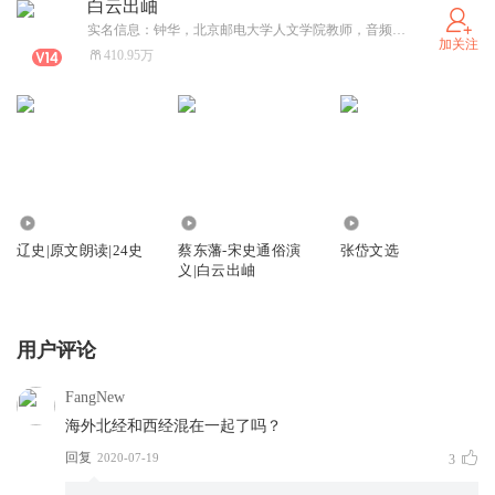
白云出岫
实名信息：钟华，北京邮电大学人文学院教师，音频合作：私信。制作古籍原文朗读5000小时，计划到2040年完成24史全文朗读。
加关注
410.95万
2.89万
11.13万
17.01万
辽史|原文朗读|24史
蔡东藩-宋史通俗演
张岱文选
义|白云出岫
用户评论
FangNew
海外北经和西经混在一起了吗？
回复
2020-07-19
3