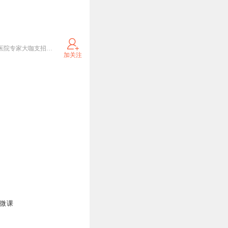
华大基因专业团队倾情打造，基因科普娓娓道来！生物学博士尹烨老师为您讲述生命的奥秘，一众三甲医院专家大咖支招疾病防控与诊疗。涉及具体病情，请及时就医并遵医嘱呦！
加关注
因微课