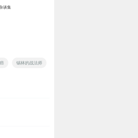
杂谈集
癌
锡林的战法师
地球的癌
有美人锡
重生之国防