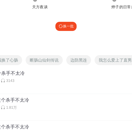
天方夜谈
烨子的日常
换一批
我换了心肠
断肠山仙剑传说
边防黑连
我怎么爱上了直男
个杀手不太冷
3143
 这个杀手不太冷
1.81万
 这个杀手不太冷