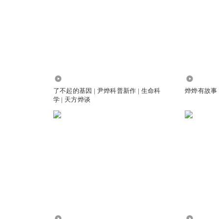
59.77万
5.65万
了不起的基因 | 尹烨科普新作 | 生命科
烨烨有故事
学 | 天方烨谈
4479
193