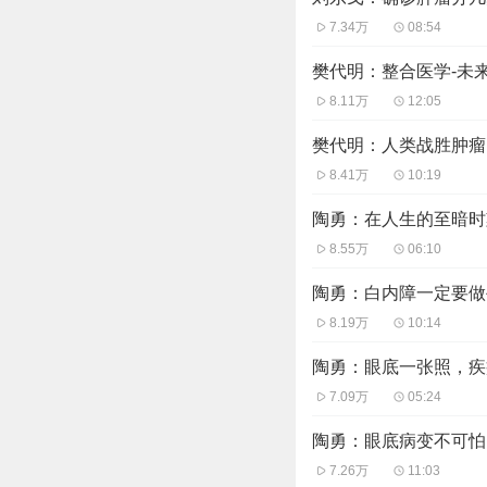
7.34万
08:54
樊代明：整合医学-未
8.11万
12:05
樊代明：人类战胜肿瘤
8.41万
10:19
陶勇：在人生的至暗时
8.55万
06:10
陶勇：白内障一定要做
8.19万
10:14
陶勇：眼底一张照，疾
7.09万
05:24
陶勇：眼底病变不可怕
7.26万
11:03