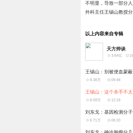
不明显，导致一部分人
外科主任王锡山教授分
以上内容来自专辑
天方烨谈
3.64亿
1
王锡山：别被便血蒙蔽
8.38万
09:48
王锡山：这个杀手不太
8.59万
12:16
刘东戈：基因检测分子
6.71万
06:20
刘东戈：确诊肿瘤分几