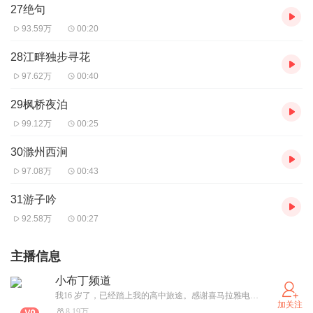
27绝句
93.59万
00:20
28江畔独步寻花
97.62万
00:40
29枫桥夜泊
99.12万
00:25
30滁州西涧
97.08万
00:43
31游子吟
92.58万
00:27
主播信息
小布丁频道
我16 岁了，已经踏上我的高中旅途。感谢喜马拉雅电台近十年的陪伴。继续努力前行……
加关注
8.19万