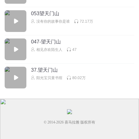
回复
2020-07-29
2
053望天门山
听友248784670
回复 @
抹糖兔兔
:
不喜欢😔！
没有你的故事你是谁
72.17万
抹糖兔兔
047-望天门山
小鸟伏特加
相见亦欢陌生人
47
回复
2020-07-28
2
37.望天门山
阳光宝贝童书馆
80.02万
© 2014-
2026
喜马拉雅 版权所有