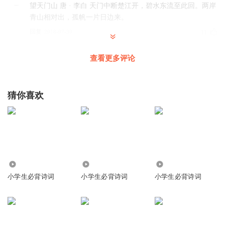
望天门山 唐 · 李白 天门中断楚江开，碧水东流至此回。两岸
青山相对出，孤帆一片日边来。
回复
2018-07-30
11
Echosong
查看更多评论
如何循环播放呢？
回复
2021-11-23
6
猜你喜欢
158啦啦啦啦啦啦啦
谁玩儿蛋仔派对
回复
2023-06-17
3
奶油炒云朵y
3265
6618
29.78万
望天门山 【唐】李白 天门中断楚江开， 碧水东流至此回。
小学生必背诗词
小学生必背诗词
小学生必背诗词
两岸青山相对出， 孤帆一片日边来。
回复
2022-08-21
3
1366103znkl