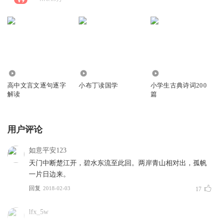
5.82万
4617
22.79万
高中文言文逐句逐字
小布丁读国学
小学生古典诗词200
解读
篇
用户评论
如意平安123
天门中断楚江开，碧水东流至此回。两岸青山相对出，孤帆
一片日边来。
回复
2018-02-03
17
lfx_5w