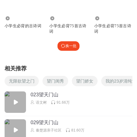
回复
2019-10-07
3
1790
1.00万
2056
小学生必背的古诗词
小学生必背75首古诗
小学生必背75首古诗
听友134723873
词
词
小布丁姐姐你好
换一批
回复
2018-11-01
3
杨刘铮
回复 @
听友134723873
:
小布丁姐姐你好漂亮啊
相关推荐
1366103znkl
无限欲望之门
望门闺秀
望门娇女
我的23岁清纯女
放飞
023望天门山
回复
2019-10-07
2
语文树
91.66万
乐乐_6nle
回复 @
1366103znkl
:
qrghvgvvjjvcf
029望天门山
抹糖兔兔
秦楚源亲子社区
81.60万