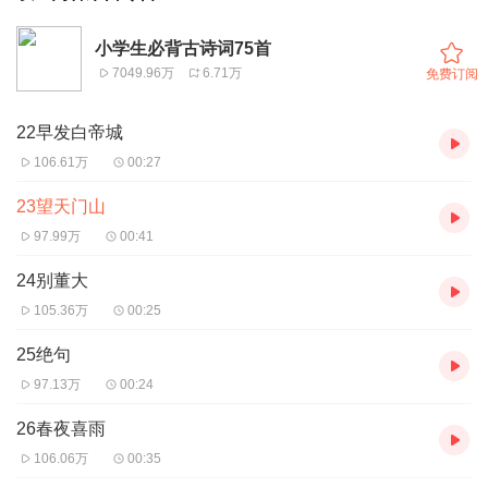
小学生必背古诗词75首
7049.96万
6.71万
免费订阅
22早发白帝城
106.61万
00:27
23望天门山
97.99万
00:41
24别董大
105.36万
00:25
25绝句
97.13万
00:24
26春夜喜雨
106.06万
00:35