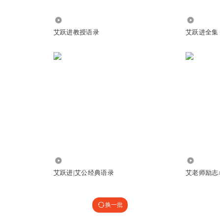
8902
5.16万
艾跃进教授语录
艾跃进全集
123.52万
6274
艾跃进|艾公经典语录
艾老师励志
换一批