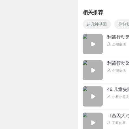
相关推荐
超凡神基因
你好
利箭行动6
企鹅童话
利箭行动6
企鹅童话
46 儿童
小雅小盆
《基因大时
王旺仙辈