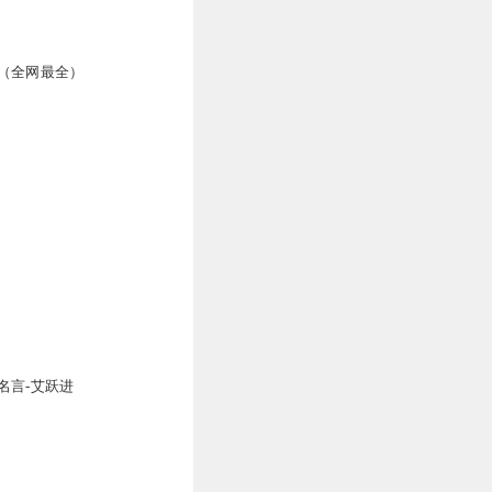
（全网最全）
名言-艾跃进