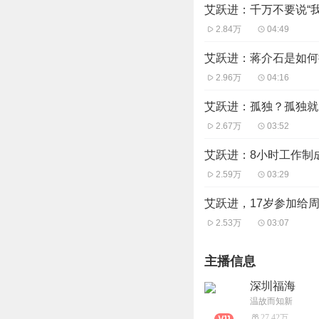
艾跃进：千万不要说“我
2.84万
04:49
艾跃进：蒋介石是如何
2.96万
04:16
艾跃进：孤独？孤独就
2.67万
03:52
艾跃进：8小时工作制
2.59万
03:29
艾跃进，17岁参加给
2.53万
03:07
主播信息
深圳福海
温故而知新
27.42万