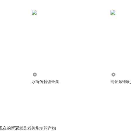
9.88万
5.27万
水浒传解读全集
纯音乐请欣
现在的新冠就是老美炮制的产物