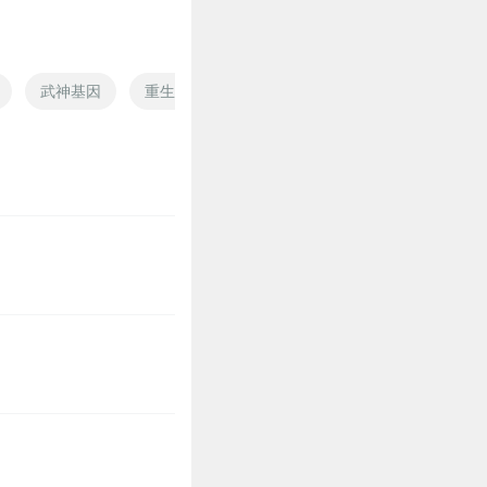
武神基因
重生末世基地
我有一个基因编辑器
基