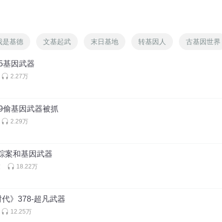
我是基德
文基起武
末日基地
转基因人
古基因世界
5基因武器
2.27万
9偷基因武器被抓
2.29万
失踪案和基因武器
友
18.22万
代》378-超凡武器
12.25万