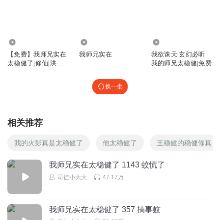
回复
2021-10-13
6
司徒小大大
回复 @
萌心知秋
:
偶尔还是会恍惚一下的
7.16万
595
9024
【免费】我师兄实在
我师兄实在
我欲诛天|玄幻必听|
北冥有声清辞铁粉
太稳健了|修仙|洪荒
我的师兄太稳健|免费
这部小说别名,我的师傅养成记....
流|轻松
回复
2021-09-09
换一批
16
三萌孩四
回复 @
北冥有声清辞铁粉
:
怎么能把小师妹忘掉呢
相关推荐
fenGnef
我的火影真是太稳健了
他太稳健了
王稳健的稳健修真
若这个长老就是师傅的死敌的话……
回复
我师兄实在太稳健了 1143 蚊慌了
2021-11-23
4
司徒小大大
47.17万
边境_大都护
回复 @
fenGnef
:
不可能，当初害他师傅的人应该狡猾
奸诈……这毒长老……呃……差了点
我师兄实在太稳健了 357 搞事蚊