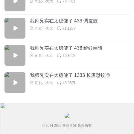
司徒小大大
79.83万
6赫赫6
李长寿和地下党一样……
回复
我师兄实在太稳健了 433 调皮蚊
2021-08-12
13
司徒小大大
71.12万
逍遥自在6660
回复 @
6赫赫6
:
李长寿怎么用现在一句话来说？猥琐
发育，别浪。
我师兄实在太稳健了 436 给蚊画饼
司徒小大大
70.84万
灬抚摸三下
小时候家里穷，唯一值钱的，就是门口的那把大铁锁，一到
下雨的时候，我就哭着跑到门口抱着铁锁，大声喊:老铁，你
我师兄实在太稳健了 1333 长庚怼蚊净
别锈了，你别锈了!
司徒小大大
43.08万
回复
2022-12-08
9
此女听书
你知道当当当吗？
回复
2021-09-19
6
© 2014-
2026
喜马拉雅 版权所有
喷鼻泡
回复 @
此女听书
:
你知道羞耻吗