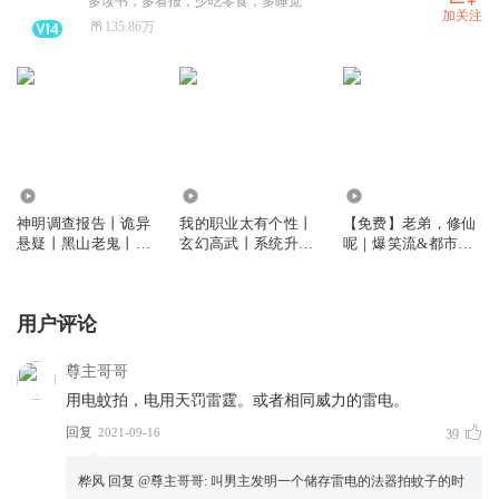
多读书，多看报，少吃零食，多睡觉
加关注
135.86万
1424.67万
2344.15万
12.62万
神明调查报告丨诡异
我的职业太有个性丨
【免费】老弟，修仙
悬疑丨黑山老鬼丨从
玄幻高武丨系统升级
呢｜爆笑流&都市修
红月开始作者 | 司徒
丨多人有声剧
仙｜司徒精品多人有
领衔 | 时空穿梭丨多
声剧
人有声剧
用户评论
尊主哥哥
用电蚊拍，电用天罚雷霆。或者相同威力的雷电。
回复
2021-09-16
39
桦风
回复 @
尊主哥哥
:
叫男主发明一个储存雷电的法器拍蚊子的时