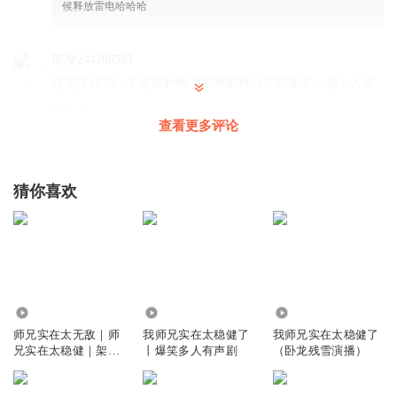
候释放雷电哈哈哈
听友244286593
这是本好书，不是那种侮辱智商的种马文装逼文。善！大善
回复
2021-10-13
27
查看更多评论
何苦患得患失_7s
回复 @
听友244286593
:
这小说是我这些年听着最
舒服的 主播阵容强大 内容精彩 一个小人物的 崛起
猜你喜欢
6赫赫6
能听到这得人不多了啊
回复
2021-08-12
19
五色小鹿
回复 @
6赫赫6
:
到收费的才会人不多
46.60万
2403.74万
4852.70万
师兄实在太无敌｜师
我师兄实在太稳健了
我师兄实在太稳健了
兄实在太稳健｜架空
丨爆笑多人有声剧
（卧龙残雪演播）
萌心知秋
历史
灵兽quan？？那叫juan好么，没文化真可怕。