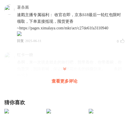
薯条酱
速戳主播专属福利： 收官在即，京东618最后一轮红包限时
领取，下单直接抵现，囤货更香
~https://pages.ximalaya.com/mkt/act/c27de61fa3110940
回复
2025-06-11
0
红卡一糖
条啊，来一次说走就走的旅行吧，我带着你，你带着碗，你
负责哭，我跪着喊，保证能把花出去的钱赚回来。……条妈
妈求看
查看更多评论
回复
2021-07-30
8
红卡一糖
回复 @
红卡一糖
:
谁点的赞谁出来留个言
猜你喜欢
汪汪不要狗粮
沙发沙发！啊…没抢到，尴尬