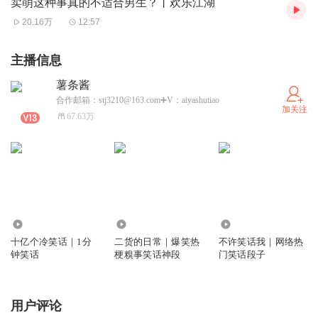
卖萌这种事真的不适合男生？丨欢乐江湖
20.16万
12:57
主播信息
薯条酱
合作邮箱：stj3210@163.com➕V：aiyashutiao
加关注
67.63万
9214.78万
131.74万
146.51万
十亿个冷笑话｜1分
二货的日常｜爆笑热
不许笑话我｜网络热
钟笑话
梗糗事笑话神段
门笑话段子
用户评论