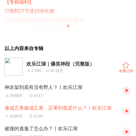
【专辑福利】
订阅到27万送
10份礼物
订阅到28万送
10张喜马拉雅会员季卡
随手一个订阅就可能收到礼物哦！
更多请关注我的微博和微信
以上内容来自专辑
微博：
NJ薯条酱
微信公众平台：
NJshutiao
拒绝添加剂 天然手工皂：淘宝搜索 【
薯山小卖店
】
欢乐江湖｜爆笑神段（完整版）
2.79亿
32.16万
免费订阅
薯条私人微信号：
aiyashutiao
<加微信群和我说>
抖音：
stj3210
（大王和妲己）
神农架到底有没有野人？丨欢乐江湖
19.88万
15:17
修成正果修成正果，正果到底是什么？丨欢乐江湖
19.88万
12:50
被撞的逃逸了怎么办？丨欢乐江湖