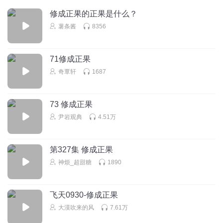
别往下看！！！会学坏的！！！ ╬═╬ ╬═╬ ╬═╬ ╬═╬ ╬═╬
修成正果的正果是什么？
╬═╬ ╬═╬ ╬═╬ ╬═╬ ╬═╬ ╬═╬ ╬═╬ ╬═╬ ╬═╬ ╬═╬ ╬═╬
薯条酱
8356
╬═╬ ╬═╬ ╬═╬ ╬═╬ ╬═╬ ╬═╬ ╬═╬ ╬═╬ ╬═╬ ╬═╬ ╬═╬
╬═╬ ╬═╬ ╬═╬ ╬═╬ ╬═╬ ╬═╬ ╬═╬ ╬═╬ 我说别往下面
滑…… ╬═╬ ╬═╬ ╬═╬ ╬═╬ ╬═╬ ╬═╬ ╬═╬ ╬═╬ ╬═╬
71修成正果
╬═╬ ╬═╬ ╬═╬ ╬═╬ ╬═╬ ╬═╬ ╬═╬ ╬═╬ ╬═╬ ╬═╬ ╬═╬
奇覃轩
1687
╬═╬ ╬═╬ ╬═╬ ╬═╬ ╬═╬ 恭喜你又浪费5秒钟时间，并且让
我访客+1(我复制的，拉着去坑 14天前
回复
2021-08-02
2
73 修成正果
尹岩观典
4.51万
切糕底
回复 @
吾听吾愿
:
谁往下看了 在群里留个言呗
第327集 修成正果
白银小酒窝
神烦_超甜糖
1890
回复
2021-08-09
2
飞天0930-修成正果
小警车
回复 @
白银小酒窝
:
大漠吹来的风
7.61万