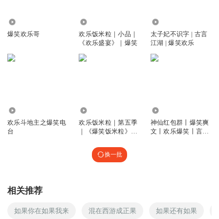
回复
2021-07-29
5
4.97万
26.86万
3043
迟凊
爆笑欢乐哥
欢乐饭米粒｜小品｜
太子妃不识字 | 古言
沙发沙发，我是沙发吗薯条条
《欢乐盛宴》｜爆笑
江湖 | 爆笑欢乐
回复
2021-07-29
4
幸優嗷
李逍遥说：暴雨天上班，感觉拿生命去冒险。大晴天去上
班，感觉拿生命去浪费。
1397.07万
111.19万
64.53万
回复
2021-07-29
4
欢乐斗地主之爆笑电
欢乐饭米粒｜第五季
神仙红包群丨爆笑爽
台
｜《爆笑饭米粒》｜
文丨欢乐爆笑丨言鹿
张玉凤
爆笑
精品多人剧
换一批
回复
2021-07-29
4
究极异次元主
回复 @
张玉凤
:
相关推荐
如果你在如果我来
混在西游成正果
如果还有如果
吾听吾愿