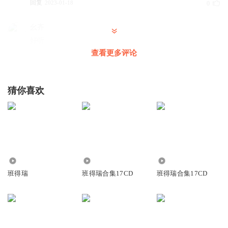
回复
2023-01-18
0
幺齐
好听
查看更多评论
回复
2022-10-12
0
猜你喜欢
7169
1.21万
1.93万
班得瑞
班得瑞合集17CD
班得瑞合集17CD