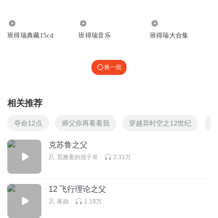
52.43万
21.69万
1.01万
班得瑞典藏15cd
班得瑞音乐
班得瑞大合集
换一批
相关推荐
夺命12点
师父你再看看我
穿越异时空之12世纪
父
克苏鲁之父
觅雅斋的混子哥
2.31万
12 飞行理论之父
蒋勋
1.19万