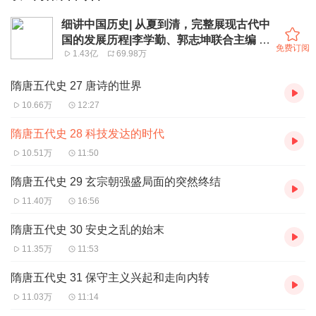
细讲中国历史| 从夏到清，完整展现古代中
国的发展历程|李学勤、郭志坤联合主编 广
免费订阅
1.43亿
69.98万
电总局推荐
隋唐五代史 27 唐诗的世界
10.66万
12:27
隋唐五代史 28 科技发达的时代
10.51万
11:50
隋唐五代史 29 玄宗朝强盛局面的突然终结
11.40万
16:56
隋唐五代史 30 安史之乱的始末
11.35万
11:53
隋唐五代史 31 保守主义兴起和走向内转
11.03万
11:14