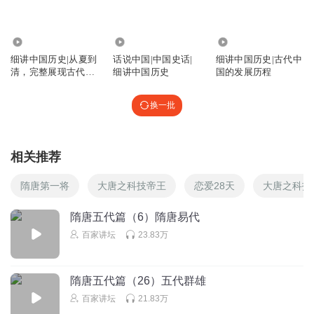
老火靓汤能补钙
有人推测出地球是圆的，绕着太阳转，在欧洲：异教徒烧
9462
3.18万
6355
死！烧死！烧死！ /在中国: 然后呢？是圆的就能给赈灾？不
细讲中国历史|从夏到
话说中国|中国史话|
细讲中国历史|古代中
能你说屁？回家该干嘛干嘛。好了，我们继续赈灾话题。
清，完整展现古代中
细讲中国历史
国的发展历程
国的发展历程
回复
2021-11-22
1
换一批
一米之内无异性
相关推荐
回复
2025-12-11
0
隋唐第一将
大唐之科技帝王
恋爱28天
大唐之科技
听友114377116
佛经传播和印刷术
隋唐五代篇（6）隋唐易代
百家讲坛
23.83万
回复
2025-09-13
0
调和分析
隋唐五代篇（26）五代群雄
喜欢主播的声音
百家讲坛
21.83万
回复
2025-07-04
0