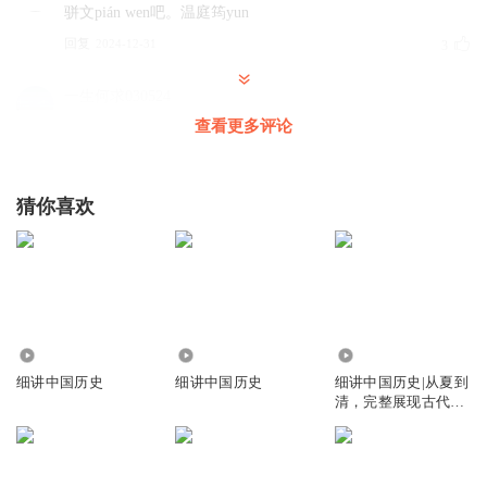
骈文pián wen吧。温庭筠yun
回复
2024-12-31
3
一生何求030524
我注意到天宝十载，而不是天宝十年，说明这个作者很懂唐
查看更多评论
朝历史。
回复
2021-06-03
1
猜你喜欢
13805242qqx
回复 @
一生何求030524
:
求赐教
vivi333
日本人不会是唐朝人建的吧
回复
2022-01-21
2.89万
208.31万
2.60万
2
细讲中国历史
细讲中国历史
细讲中国历史|从夏到
清，完整展现古代中
听友114377116
国的发展历程
是印刷术发展促进了佛经的传播吧，颠倒因果
回复
2025-09-13
1