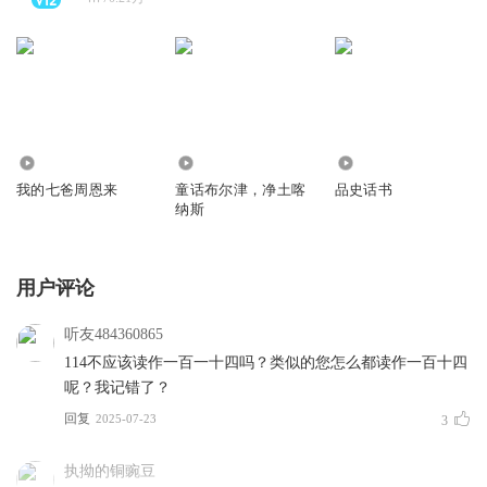
236.82万
4.27万
319
我的七爸周恩来
童话布尔津，净土喀
品史话书
纳斯
用户评论
听友484360865
114不应该读作一百一十四吗？类似的您怎么都读作一百十四
呢？我记错了？
回复
2025-07-23
3
执拗的铜豌豆