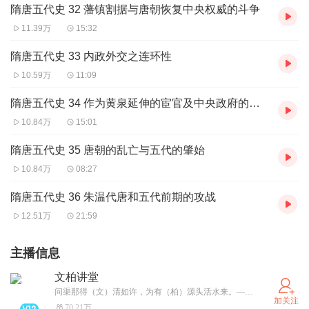
隋唐五代史 32 藩镇割据与唐朝恢复中央权威的斗争
11.39万
15:32
隋唐五代史 33 内政外交之连环性
10.59万
11:09
隋唐五代史 34 作为黄泉延伸的宦官及中央政府的党争
10.84万
15:01
隋唐五代史 35 唐朝的乱亡与五代的肇始
10.84万
08:27
隋唐五代史 36 朱温代唐和五代前期的攻战
12.51万
21:59
主播信息
文柏讲堂
问渠那得（文）清如许，为有（柏）源头活水来。——狮子的中国故事
加关注
70.21万