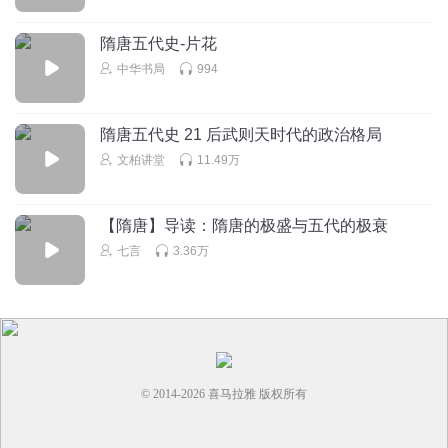
听友195378008
隋唐五代史-片花
中华书局
994
回复
2024-11-19
0
隋唐五代史 21 后武则天时代的政治格局
文柏讲堂
11.49万
【隋唐】导读：隋唐的极盛与五代的极衰
七言
3.36万
© 2014-
2026
喜马拉雅 版权所有