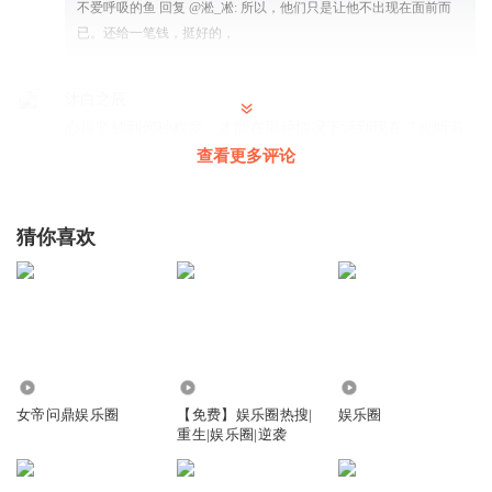
不爱呼吸的鱼
回复 @
淞_凇
:
所以，他们只是让他不出现在面前而
已。还给一笔钱，挺好的，
沐白之辰
心得坚韧到何种程度，才能在那种情况下活到现在？光听着
心就疼得难以平复！
查看更多评论
回复
2021-06-15
60
萝卜炖灵芝
回复 @
沐白之辰
:
一般人都活不下去
猜你喜欢
淞_凇
怎么会有这样的妈妈，怎么会有这样愚蠢的女人，害了自己
的亲生儿子一辈子！
回复
2021-07-05
42
68.37万
560
1.08万
女帝问鼎娱乐圈
【免费】娱乐圈热搜|
娱乐圈
性格的背面
回复 @
淞_凇
:
这个儿子不是亲生的，是领养的，但是
重生|娱乐圈|逆袭
对他比他亲身儿子好！