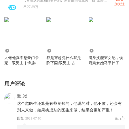
【专注双男主精品有声剧】新作品请看主页下拉“全部作品-参演作品”专辑，持续更新ing~ 版权合作详见主页。
加关注
27.89万
420.10万
778.72万
1.89万
大佬他真不想豪门争
都是穿越凭什么我是
满身技能穿女配，侯
宠｜双男主｜锋扬/小
阶下囚|双男主|古风|
府嫡女她马甲掉了又
白胡萝卜现代多播剧
爆笑多人剧
掉|穿越种田重生|女
强爽文|甜宠|纸砚倾
心
用户评论
淞_凇
这个赵医生还算是有些良知的，他说的对，他不做，还会有
别人来做，如果换成别的医生来做，结果会更加严重！
回复
2021-07-05
84