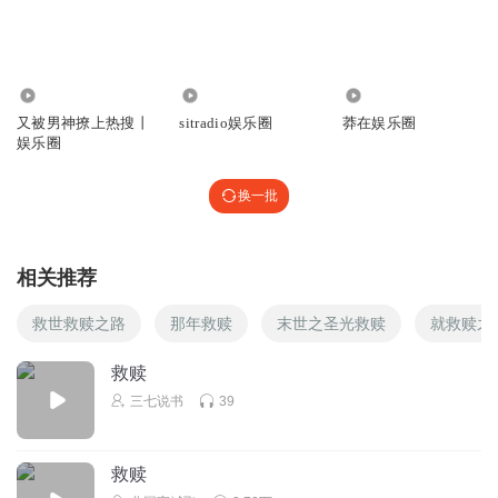
汐千玉
好可怜的孩子，这个妈该千刀万剐。
回复
995.09万
1115
509.84万
2021-06-18
40
又被男神撩上热搜丨
sitradio娱乐圈
莽在娱乐圈
娱乐圈
忘羡一曲永难忘
宋云安好惨啊，我真听不下去了，极度受不了啊
换一批
回复
2021-07-23
37
乱了感觉_6l
相关推荐
之前也觉得段青州是最惨的受，结果宋云安……
救世救赎之路
那年救赎
末世之圣光救赎
就救赎之
回复
2021-08-06
34
救赎
L小梁同学
回复 @
乱了感觉_6l
:
以前我也这么认为的，可真的宋云
安最惨了
三七说书
39
顺路飘过
救赎
来自亲人的迫害，让人怎么释怀，真是畜生都不如，怎么下