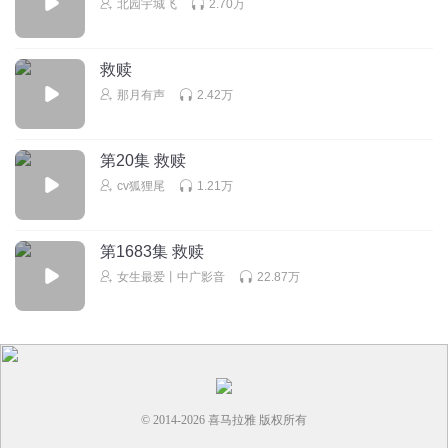
北园宇城飞
2.70万
的去手，简直是恶魔
回复
2021-07-02
27
救赎
那月有声
2.42万
ERICASNNN
作者你咋想的写出这么惨惨的小朋友
回复
2021-07-20
23
第20集 救赎
cv狐狸尾
1.21万
浅苍白辰
回复 @
ERICASNNN
:
我也想说 四个受 死的死残的残
第1683集 救赎
兮的立方
女生最爱丨中广影音
22.87万
虎毒尚不食子何况是母亲对自己亲生儿子下手！枉为人母！
不不不-是枉为人
回复
2021-06-16
24
正在减肥的小仙女2
宋云安以后有纪凛陪伴，都会过去的
© 2014-
2026
喜马拉雅 版权所有
回复
2021-06-15
22