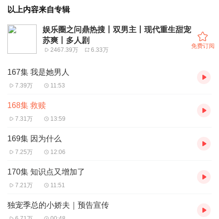
以上内容来自专辑
娱乐圈之问鼎热搜丨双男主丨现代重生甜宠
苏爽丨多人剧
免费订阅
2467.39万
6.33万
167集 我是她男人
7.39万
11:53
168集 救赎
7.31万
13:59
169集 因为什么
7.25万
12:06
170集 知识点又增加了
7.21万
11:51
独宠季总的小娇夫｜预告宣传
6.71万
00:48