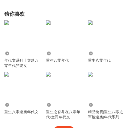
猜你喜欢
1.55万
39.80万
1.09万
年代文系列丨穿越八
重生八零年代
重生八零年代
零年代异能女
17.48万
77.38万
6.09万
重生八零逆袭年代文
重生之奋斗在八零年
精品免费|重生八零之
代/空间年代文
军嫂逆袭|年代系列爽
文