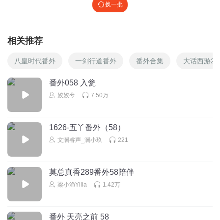
换一批
相关推荐
八皇时代番外
一剑行道番外
番外合集
大话西游2
番外058 入瓮
姣姣兮
7.50万
1626-五丫番外（58）
文澜睿声_澜小玖
221
莫总真香289番外58陪伴
梁小渔Yilia
1.42万
番外 天亮之前 58