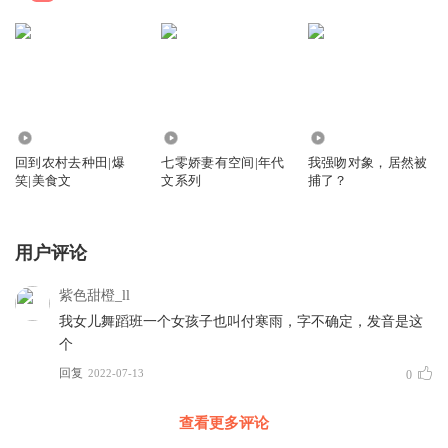
1090.22万
3520.32万
131.15万
回到农村去种田|爆
七零娇妻有空间|年代
我强吻对象，居然被
笑|美食文
文系列
捕了？
用户评论
紫色甜橙_ll
我女儿舞蹈班一个女孩子也叫付寒雨，字不确定，发音是这
个
回复
2022-07-13
0
查看更多评论