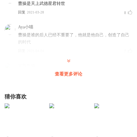
曹操是天上武德星君转世
回复
2021-03-28
8
Aya小喵
曹操是谁的后人已经不重要了，他就是他自己，创造了自己
的时代
回复
2021-04-04
7
大气生物
很简单，曹嵩肯定是曹腾的侄子，过继给曹腾当儿子，所以
查看更多评论
他本来就姓曹，曹操的母亲姓夏侯，所以夏侯氏是曹操的娘
家人
猜你喜欢
回复
2021-03-27
6
于谦小米粉
回复 @
大气生物
:
不一定
陌上的花又开了