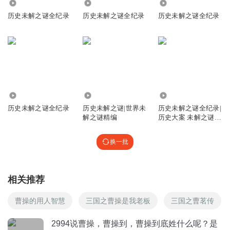
1978
4.85万
1.64万
回复
2021-04-05
6
历史未解之谜全纪录
历史未解之谜全纪录
历史未解之谜全纪录
天道小聿
回复
2021-03-27
4
1896979ufjn
3.85万
7110
2.31万
打这种骗子广告，茅台9.9
历史未解之谜全纪录
历史未解之谜|世界未
历史未解之谜全纪录|
回复
2021-05-03
4
解之谜精编
历史大案 未解之谜
民间传说
蔚蓝天空之境
换一批
看了题目，没听节目前，我选姓夏侯
回复
2021-03-26
4
相关推荐
牛人一名
回复 @
蔚蓝天空之境
:
同感
曹操的用人智慧
三国之曹操是我老板
三国之曹茗传
cd8l3r6rawf04b75rh9l
2994说曹操，曹操到，曹操到底姓什么呢？是