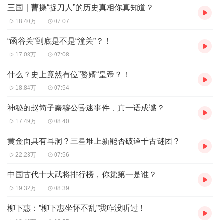
三国｜曹操“捉刀人”的历史真相你真知道？
18.40万
07:07
“函谷关”到底是不是“潼关”？！
17.08万
07:08
什么？史上竟然有位”赘婿“皇帝？！
18.84万
07:54
神秘的赵简子秦穆公昏迷事件，真一语成谶？
17.49万
08:40
黄金面具有耳洞？三星堆上新能否破译千古谜团？
22.23万
07:56
中国古代十大武将排行榜，你觉第一是谁？
19.32万
08:39
柳下惠：”柳下惠坐怀不乱”我咋没听过！