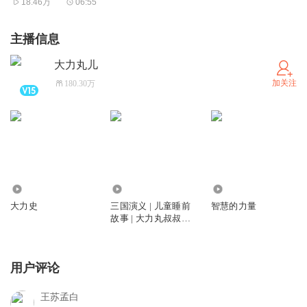
18.46万
06:55
主播信息
大力丸儿
加关注
180.30万
6.32亿
46.39万
184.01万
大力史
三国演义 | 儿童睡前
智慧的力量
故事 | 大力丸叔叔演
播
用户评论
王苏孟白