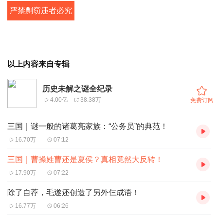
严禁剽窃违者必究
以上内容来自专辑
历史未解之谜全纪录
4.00亿
38.38万
免费订阅
三国｜谜一般的诸葛亮家族：“公务员”的典范！
16.70万
07:12
三国｜曹操姓曹还是夏侯？真相竟然大反转！
17.90万
07:22
除了自荐，毛遂还创造了另外仨成语！
16.77万
06:26