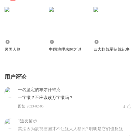
188.15万
277.47万
41.88万
民国人物
中国地理未解之谜
四大野战军征战纪事
用户评论
一名坚定的布尔什维克
十字徽？不应该读万字徽吗？
回复
2023-02-05
4
1道友留步
英法因为敌视德国才不让犹太人移民? 明明是它们也反犹