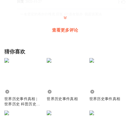
回复
2022-11-27
2
一名坚定的布尔什维克
回复 @
1道友留步
:
我是说英法
查看更多评论
吃哦吃饿
瓦格纳
回复
2023-08-11
0
猜你喜欢
听友427379761
喜欢
回复
2023-05-31
0
3.15万
16.55万
6880
字却非
世界历史事件真相 |
世界历史事件真相
世界历史事件真相
德国国内被杀的犹太人超过五百万，在当时犹太人经济状况
世界历史 科普历史集
比较好，当时德国人口八千万，也就是说平均十五个人中就
事件真相
有一个人被杀掉，太恐怖了。这要在现在的中国，要死接近
一亿人。
回复
2021-11-27
0