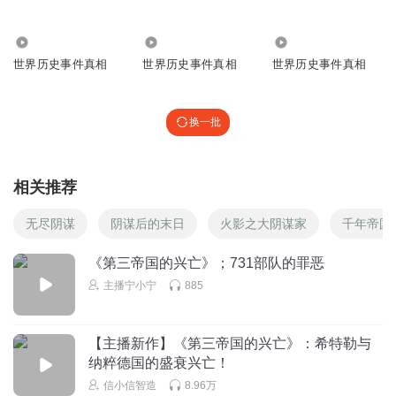
5669
2.52万
1.09万
世界历史事件真相
世界历史事件真相
世界历史事件真相
换一批
相关推荐
无尽阴谋
阴谋后的末日
火影之大阴谋家
千年帝国
《第三帝国的兴亡》；731部队的罪恶
主播宁小宁
885
【主播新作】《第三帝国的兴亡》：希特勒与
纳粹德国的盛衰兴亡！
信小信智造
8.96万