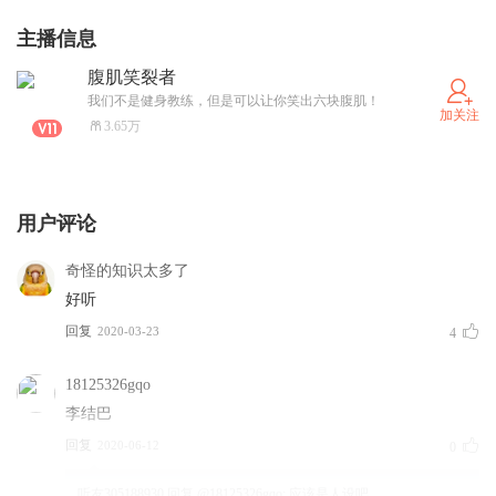
主播信息
腹肌笑裂者
我们不是健身教练，但是可以让你笑出六块腹肌！
加关注
3.65万
用户评论
奇怪的知识太多了
好听
回复
2020-03-23
4
18125326gqo
李结巴
回复
2020-06-12
0
听友305188930
回复 @
18125326gqo
:
应该是人设吧