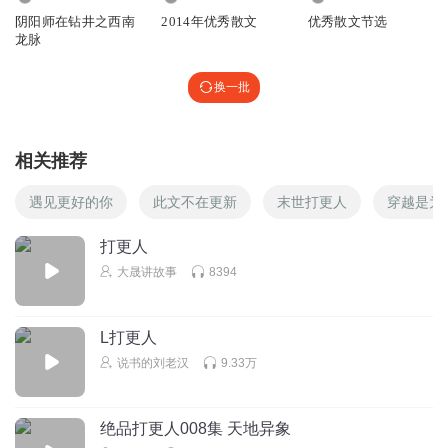
听友305188930
回复 @
18125326gqo
:
人设吧人设吧
阴阳师在钻井之西南
2014年优秀散文
优秀散文节选
龙脉
18125326gqo
换一批
李结巴
回复
2020-06-12
0
相关推荐
听友305188930
回复 @
18125326gqo
:
应该是跟二哥这个人物的人设
吧
遇见更好的你
此文不在更新
末世打更人
穿越是为
打更人
18125326gqo
大晟讲故事
8394
阳哥别玩结巴了行不？
回复
2020-06-12
0
L打更人
1368385hcnz
回复 @
18125326gqo
:
不行
说书的刘老汉
9.33万
18125326gqo
绝品打更人008集 天地异象
不结巴不会说话是不？