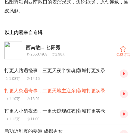
匕阳秀独创西南散口的表演形式，边说边演，原创连载，幽
默风趣。
以上内容来自专辑
西南散口 匕阳秀
2653.49万
2.98万
免费订阅
打更人路遇怪事，三更天夜半惊魂|蓉城打更实录
1.08万
14:15
打更人突遇奇事，二更天地主迎亲|蓉城打更实录
1.10万
13:01
打更人小酌夜酒，一更天惊现红衣|蓉城打更实录
1.12万
11:00
急功近利真的要遭|成都男女