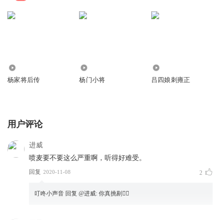
956.46万
793.40万
771.84万
杨家将后传
杨门小将
吕四娘刺雍正
用户评论
进威
喷麦要不要这么严重啊，听得好难受。
回复
2020-11-08
2
叮咚小声音
回复 @
进威
:
你真挑剔😮‍💨