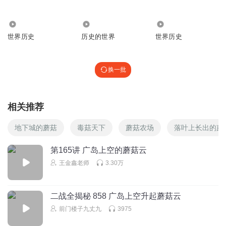
60.25万
5930
16.05万
世界历史
历史的世界
世界历史
换一批
相关推荐
地下城的蘑菇
毒菇天下
蘑菇农场
落叶上长出的蘑
第165讲 广岛上空的蘑菇云
王金鑫老师
3.30万
二战全揭秘 858 广岛上空升起蘑菇云
前门楼子九丈九
3975