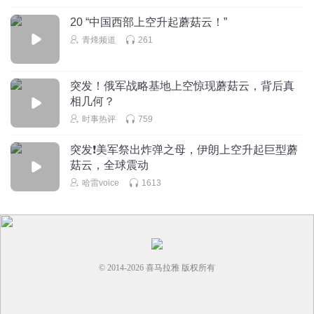
20 “中国西部上空升起蘑菇云！”
青烽频道
261
突发！俄军战略基地上空惊现蘑菇云，背后真
相几何？
时事热评
759
突发❗美军祭出炸弹之母，伊朗上空升起巨型蘑
菇云，全球震动
哈雷voice
1613
© 2014-
2026
喜马拉雅 版权所有