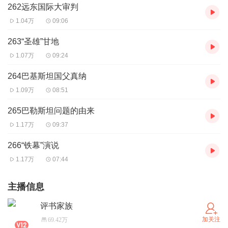
262远东国际大审判
1.04万
09:06
263“圣雄”甘地
1.07万
09:24
264巴基斯坦国父真纳
1.09万
08:51
265巴勒斯坦问题的由来
1.17万
09:37
266“铁幕”演说
1.17万
07:44
主播信息
评书家族
加关注
69.42万