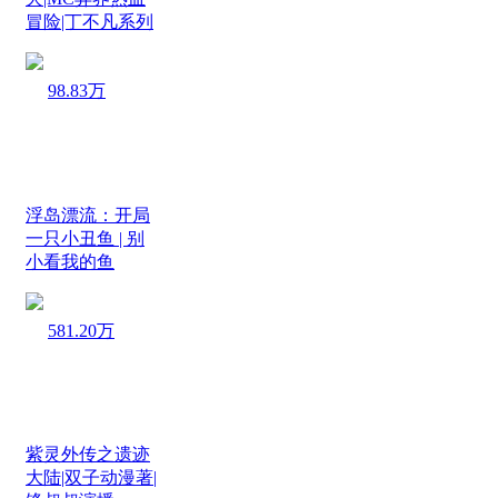
冒险|丁不凡系列
98.83万
浮岛漂流：开局
一只小丑鱼 | 别
小看我的鱼
581.20万
紫灵外传之遗迹
大陆|双子动漫著|