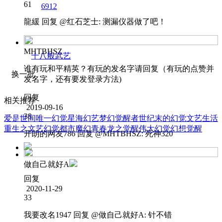
61
6912
龍緩
回复 @
红石芝士
:
测漏仪器做了吧！
MHTBHSZ
十八般武艺
谁有玩和平精英？有玩的发名字请回复（有玩的点赞并
换一批
发名字，还有要发登录方法)
回复
相关推荐
2019-09-16
38
爱是世间唯一幻觉
星海幻艺
梦幻觉醒者
世纪末的幻觉
文艺生活
重生之文艺
幻觉都市
魔幻青春龙之觉醒
伟大幻觉
幻想觉醒
开朗的网友786
回复 @
MHTBHSZ
:
死神320
做自己就好A
回复
2020-11-29
33
我要改名1947
回复 @
做自己就好A
:
针不错