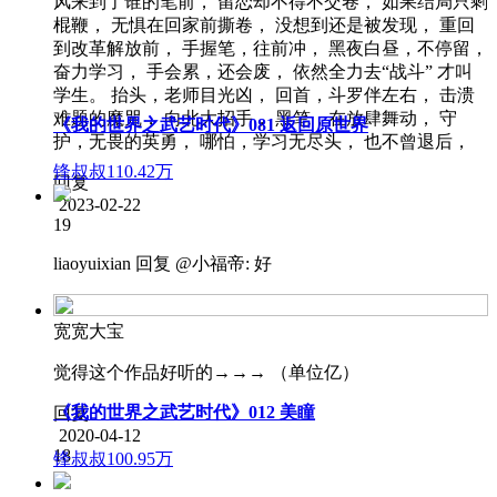
风来到了谁的笔前， 留恋却不得不交卷， 如果结局只剩
棍鞭， 无惧在回家前撕卷， 没想到还是被发现， 重回
到改革解放前， 手握笔，往前冲， 黑夜白昼，不停留，
奋力学习， 手会累，还会废， 依然全力去“战斗” 才叫
学生。 抬头，老师目光凶， 回首，斗罗伴左右， 击溃
难题的魔咒， 向北大招手， 黑笔，在放肆舞动， 守
《我的世界之武艺时代》081 返回原世界
护，无畏的英勇， 哪怕，学习无尽头， 也不曾退后，
锋叔叔
110.42万
回复
2023-02-22
19
liaoyuixian
回复 @
小福帝
:
好
宽宽大宝
觉得这个作品好听的→→→ （单位亿）
《我的世界之武艺时代》012 美瞳
回复
2020-04-12
18
锋叔叔
100.95万