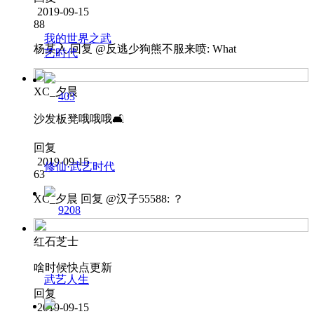
2019-09-15
88
我的世界之武
杨某入
回复 @
反逃少狗熊不服来喷
:
What
艺时代
XC_夕晨
403
沙发板凳哦哦哦🛋️
回复
2019-09-15
修仙·武艺时代
63
XC_夕晨
回复 @
汉子55588
:
？
9208
红石芝士
啥时候快点更新
武艺人生
回复
2019-09-15