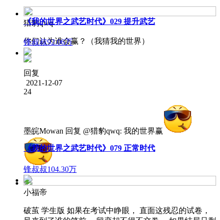
《我的世界之武艺时代》029 提升武艺
猎豹qwq
你们认为谁会赢？（我猜我的世界）
锋叔叔
92.06万
回复
2021-12-07
24
墨皖Mowan
回复 @
猎豹qwq
:
我的世界赢
《我的世界之武艺时代》079 正常时代
锋叔叔
104.30万
小福帝
破茧 学生版 如果在考试中睁眼， 直面这残忍的试卷，