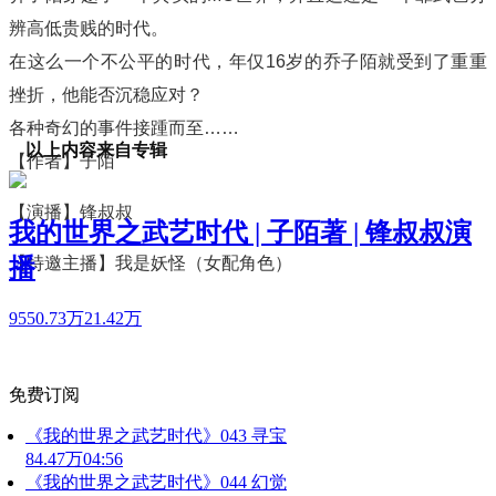
辨高低贵贱的时代。
在这么一个不公平的时代，年仅16岁的乔子陌就受到了重重
挫折，他能否沉稳应对？
各种奇幻的事件接踵而至……
以上内容来自专辑
【作者】子陌
【演播】锋叔叔
我的世界之武艺时代 | 子陌著 | 锋叔叔演
播
【特邀主播】我是妖怪（女配角色）
9550.73万
21.42万
免费订阅
《我的世界之武艺时代》043 寻宝
84.47万
04:56
《我的世界之武艺时代》044 幻觉