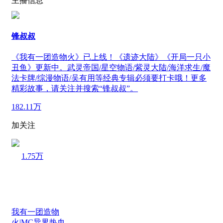
主播信息
锋叔叔
《我有一团造物火》已上线！《遗迹大陆》《开局一只小
丑鱼》更新中。武灵帝国/星空物语/紫灵大陆/海洋求生/魔
法卡牌/综漫物语/吴有用等经典专辑必须要打卡哦！更多
精彩故事，请关注并搜索“锋叔叔”。
182.11万
加关注
1.75万
我有一团造物
火|MC异界热血