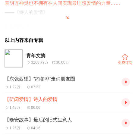
表明连神灵也不拥有在人间实现最理想爱情的力量……
——《诗人的爱情》
作者/周国平
主播/龙晴文
以上内容来自专辑
来源/青年文摘手机报
青年文摘
3268.79万
36.00万
免费订阅
【东张西望】“约咖啡”走俏朋友圈
1.22万
07:22
【听闻爱情】诗人的爱情
1.45万
06:06
【晚安故事】最后的旧式生意人
1.26万
04:16