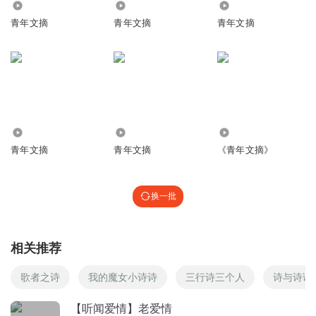
3043
8440
84.05万
海涅
青年文摘
青年文摘
青年文摘
回复
2019-02-03
0
1771007yytc
首席医官
回复
2019-02-03
0
39.49万
123.86万
15.18万
邵晶_1s
青年文摘
青年文摘
《青年文摘》
没听清诗人是谁
回复
2019-02-03
0
换一批
大糖果QAQ雅馨
回复 @
邵晶_1s
:
海涅
相关推荐
歌者之诗
我的魔女小诗诗
三行诗三个人
诗与诗语
【听闻爱情】老爱情