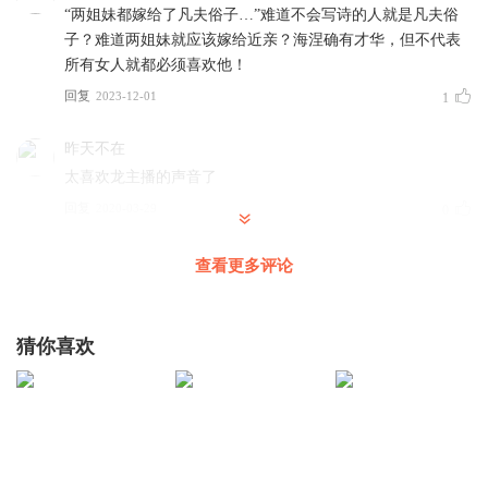
“两姐妹都嫁给了凡夫俗子…”难道不会写诗的人就是凡夫俗
子？难道两姐妹就应该嫁给近亲？海涅确有才华，但不代表
所有女人就都必须喜欢他！
回复
2023-12-01
1
昨天不在
太喜欢龙主播的声音了
回复
2020-03-29
0
P裴永利
查看更多评论
回复
2019-07-15
0
猜你喜欢
ZzYyYy
...
回复
2019-05-05
0
白梅盏