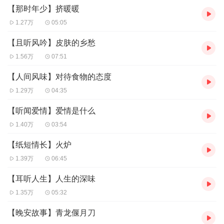
【那时年少】挤暖暖
1.27万
05:05
【且听风吟】皮肤的乡愁
1.56万
07:51
【人间风味】对待食物的态度
1.29万
04:35
【听闻爱情】爱情是什么
1.40万
03:54
【纸短情长】火炉
1.39万
06:45
【耳听人生】人生的深味
1.35万
05:32
【晚安故事】青龙偃月刀