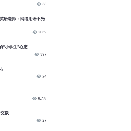
1.5万
38
Q，英语老师：网络用语不光
2069
的“小学生”心态
397
话
24