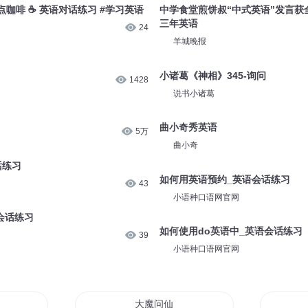
中_英语对话
曲小奇说英语
38
曲小奇
如何用英语交谈
如何用英语描述你的家_如何用英
46
小语种口语网官网
咖啡 ☕️ 英语对话练习 #学习英语
中学食堂煎饼叔“中式英语”发言获
三年英语
24
羊城晚报
小诸葛《神相》345-询问
1428
说书小诸葛
曲小奇秀英语
5万
曲小奇