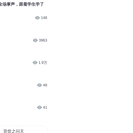
6.7万
语交谈
27
全场掌声，跟着学生学了
148
3963
1.9万