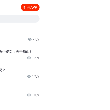
打开APP
21万
语小短文：关于眉山》
1.2万
说？
1.2万