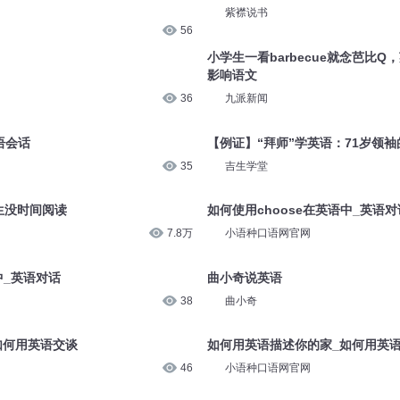
飞岳有声剧
58
狄仁杰询问小凤
紫襟说书
56
小学生一看barbecue就念芭比
影响语文
36
九派新闻
语会话
【例证】“拜师”学英语：71岁领袖
35
吉生学堂
生没时间阅读
如何使用choose在英语中_英语对
7.8万
小语种口语网官网