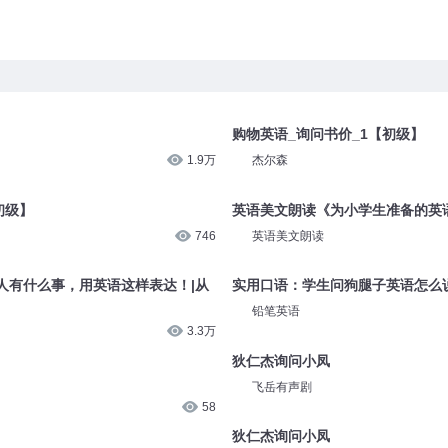
】
购物英语_询问书价_1【初级】
1.9万
杰尔森
初级】
英语美文朗读《为小学生准备的英
746
英语美文朗读
人有什么事，用英语这样表达！|从
实用口语：学生问狗腿子英语怎么
铅笔英语
3.3万
狄仁杰询问小凤