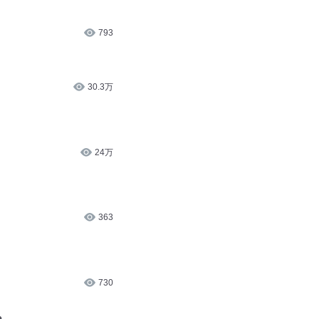
793
30.3万
24万
363
730
e