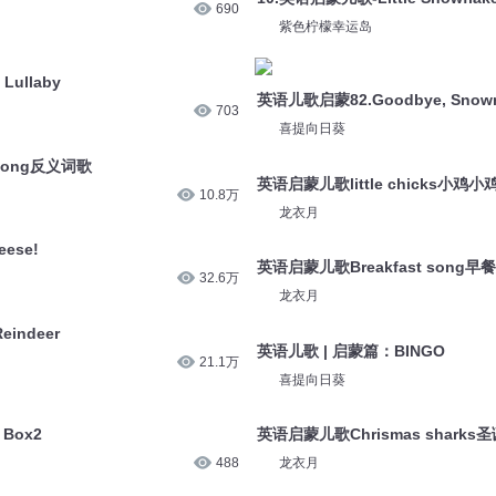
690
紫色柠檬幸运岛
Lullaby
英语儿歌启蒙82.Goodbye, Snow
703
喜提向日葵
song反义词歌
英语启蒙儿歌little chicks小鸡小
10.8万
龙衣月
ese!
英语启蒙儿歌Breakfast song早
32.6万
龙衣月
eindeer
英语儿歌 | 启蒙篇：BINGO
21.1万
喜提向日葵
 Box2
英语启蒙儿歌Chrismas sharks
488
龙衣月