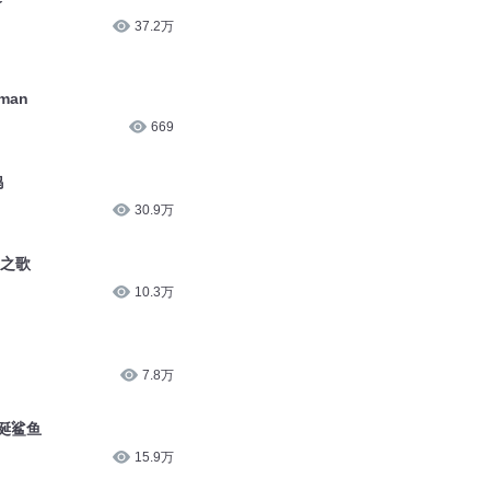
37.2万
man
669
鸡
30.9万
餐之歌
10.3万
7.8万
圣诞鲨鱼
15.9万