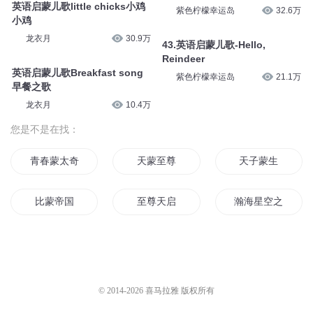
英语启蒙儿歌little chicks小鸡
紫色柠檬幸运岛
32.6万
小鸡
龙衣月
30.9万
43.英语启蒙儿歌-Hello,
Reindeer
英语启蒙儿歌Breakfast song
紫色柠檬幸运岛
21.1万
早餐之歌
龙衣月
10.4万
您是不是在找：
青春蒙太奇
天蒙至尊
天子蒙生
比蒙帝国
至尊天启
瀚海星空之启蒙
末日天启路
灵启之路
奥法启蒙
刺天启蒙录
啊蒙太奇
启蒙大宋
© 2014-
2026
喜马拉雅 版权所有