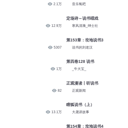
2.1万
音乐氧吧
定场诗～说书唱戏
12.9万
寒风清漪_绅士社
第153章：坟地说书3
5307
说书的刘老汉
第四卷128 说书
1万
_牛大宝_
正观漫读丨听说书
82
正观新闻
瞎狐说书（上）
13.1万
大晟讲故事
第154章：坟地说书4