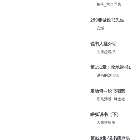
柏落_六合同风
259要做说书先生
安燃
说书人题外话
关勇超说书
第151章；坟地说书1
说书的刘老汉
定场诗～说书唱戏
寒风清漪_绅士社
瞎狐说书（下）
大晟讲故事
第820集-说书瞎老头