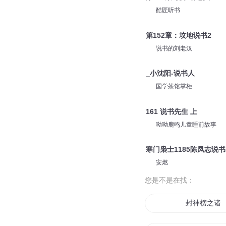
酷匠听书
第152章：坟地说书2
说书的刘老汉
_小沈阳-说书人
国学茶馆掌柜
161 说书先生 上
呦呦鹿鸣儿童睡前故事
寒门枭士1185陈凤志说书
安燃
您是不是在找：
封神榜之诸