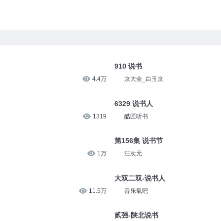
910 说书
4.4万
京大金_白玉京
6329 说书人
1319
酷匠听书
第156集 说书节
1万
汪次元
大双二双-说书人
11.5万
音乐氧吧
贰强-陕北说书