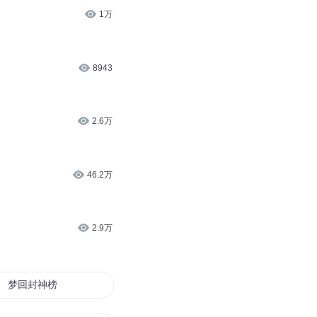
1万
8943
2.6万
46.2万
2.9万
梦回封神榜