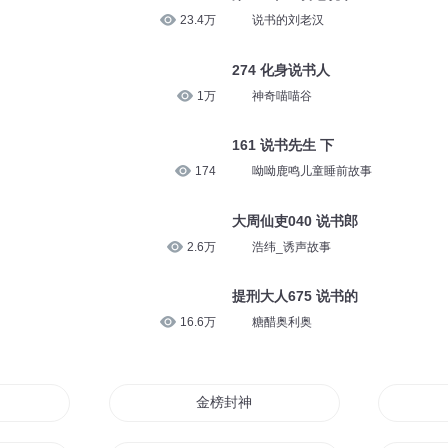
23.4万
说书的刘老汉
274 化身说书人
1万
神奇喵喵谷
161 说书先生 下
174
呦呦鹿鸣儿童睡前故事
大周仙吏040 说书郎
2.6万
浩纬_诱声故事
提刑大人675 说书的
16.6万
糖醋奥利奥
神再封
金榜封神