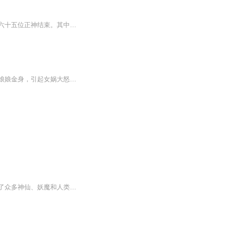
内容依托商灭周兴的历史背景，用武王伐纣为时空线索，从女娲降香开书，到姜子牙封三百六十五位正神结束。其中的哪吒闹海、姜子牙下山、文王访贤、三抢封神榜、众仙斗阵斗法等情节，展现了古人丰富的想象力：腾云驾雾、呼风唤雨、搬山移海、撒豆成兵，还有...
封神榜的剧情简介 · · · · · · 纣王（达奇 饰）荒淫无度，竟在拜祭女娲娘娘庙时轻薄女娲娘娘金身，引起女娲大怒，于是冥冥中安排了妖狐前来颠覆纣王江山。妖狐杀死了被选送入宫的美女妲己（傅艺伟 饰），并上了她的身，从此商朝永无安宁。纣王十...
封神榜是中国古代文化中的重要传说之一，也是一部脍炙人口的古代神话小说。故事中讲述了众多神仙、妖魔和人类之间的斗争与纷争，以及他们的命运和封神的过程。《封神榜》的故事起源于中国古代神话传说。在这个故事中，众多神仙和妖魔之间的战争不断，人类...