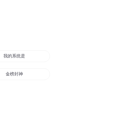
我的系统是封神榜
金榜封神
网游之天榜封神
龙榜封神
斗罗之封神榜