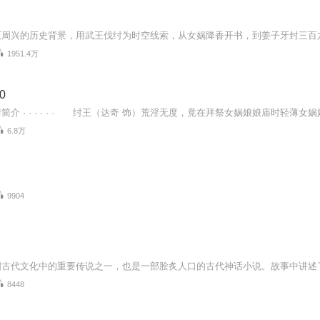
1951.4万
0
6.8万
》
9904
》
8448