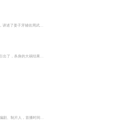
《封神榜仙侠传》是一部以商周易代为历史背景的明代神魔仙侠小说，通过神魔斗法的形式，讲述了姜子牙辅佐周武王伐纣，并最终完成封神大业的宏大故事。小说融合历史演义与神话幻想，构建了一个仙、人、妖三界交织的奇幻世界，是中国文学中“神魔小说”的代...
宝音图评书封神榜第96集，上回书咱们说道了，姜子牙火烧玉石琵琶精打死了琵琶精，这才引出了，杀身的大祸结果坏事还变成了好事，姜子牙竟然被封为成这个丞相被纣王给收纳苏妲己为了报复姜子牙才引出来了，要建造露台残害百姓祸害忠良
《封神榜》2000年台湾中视版陈怡真、王耿豪等人主演台湾神话电视剧。简远信担任导演、编剧、制片人，首播时间是2000年12月16日。讲述了昆仑山修行道士姜子牙奉命下山讨伐纣王的故事