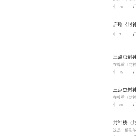
20
庐剧《封
7
三点虫封
75
三点虫封
80
封神榜（
这是一部影