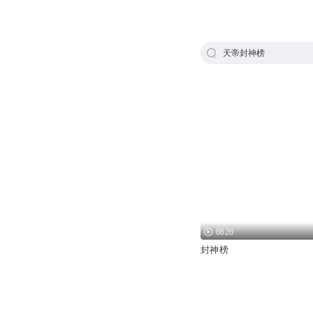
天帝封神榜
6626
封神榜