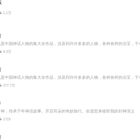
版
1.1万
榜
9.3万
榜
277.7万
奇
封神，传承千年神话故事。开启耳朵的奇妙旅行。欢迎您来收听我的封神演义
1715
榜