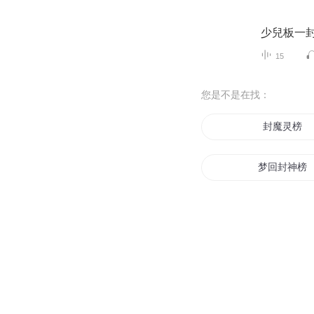
少兒板一
15
您是不是在找：
封魔灵榜
梦回封神榜
开局一本封
封神榜明兮
封魔成神榜