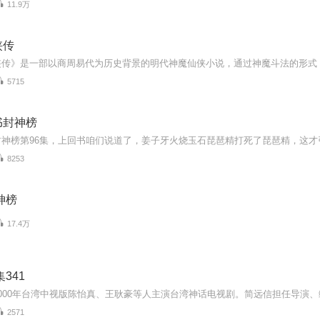
11.9万
侠传
5715
书封神榜
8253
神榜
17.4万
341
2571