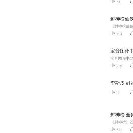
81
封神榜仙
193
宝音图评
229
李斯皮 封
39
封神榜 全集
341