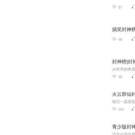
27
搞笑封神
48
封神榜|封
48
火云群仙
每日一篇原
291
青少版封
适合小学生