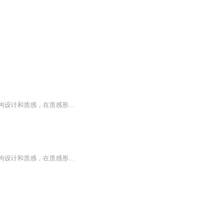
在尊重《封神榜》原著框架的基础上，根据新形势下的审美习惯进行了扩展，追求电影的结构设计和质感，在质感形式上也吸收火影、海贼王等优秀动画的打斗形式、层次设计，让古老的神话故事焕发新的光彩。搞笑但不庸俗，清晰易懂但不肤浅，通过挖掘扩展故事内...
在尊重《封神榜》原著框架的基础上，根据新形势下的审美习惯进行了扩展，追求电影的结构设计和质感，在质感形式上也吸收火影、海贼王等优秀动画的打斗形式、层次设计，让古老的神话故事焕发新的光彩。搞笑但不庸俗，清晰易懂但不肤浅，通过挖掘扩展故事内...