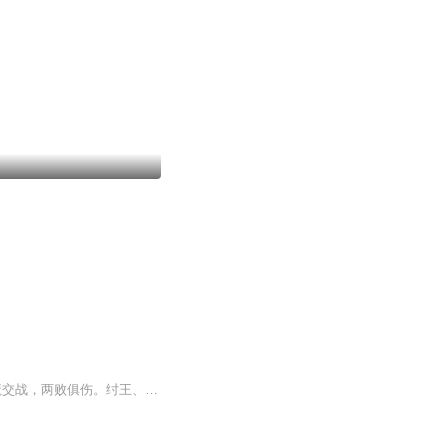
商朝末年，妖孽当道。民不聊生，姜子牙等正义之士揭竿而起，与闻太师率领的众妖魔交战，两败俱伤。纣王、妲己、申公豹等以为西岐自此一蹶不振，整日酒池肉林，荒淫无度，甚至杀害九龙岛四圣、设计陷害杨戬和金光圣母、教唆三宵大摆九曲黄河阵替赵公明报仇，全然不顾黎民百姓之安危、国家社稷之存亡，此时西周势力日渐强大。周文王驾崩，其子姬发继位，成为周武王。武王拜姜子牙为相父，姜子牙正式辅助武王，起兵讨伐商纣，为了对抗姜子牙，妲己、申公豹大摆诛仙阵。放妖界七怪助纣为虐，与西岐掀起一...