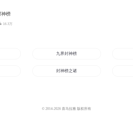
封神榜
16.3万
九界封神榜
封神榜之诸神再封
神榜
星河封神榜
篇
远古封魔榜
© 2014-
2026
喜马拉雅 版权所有
都市封神榜