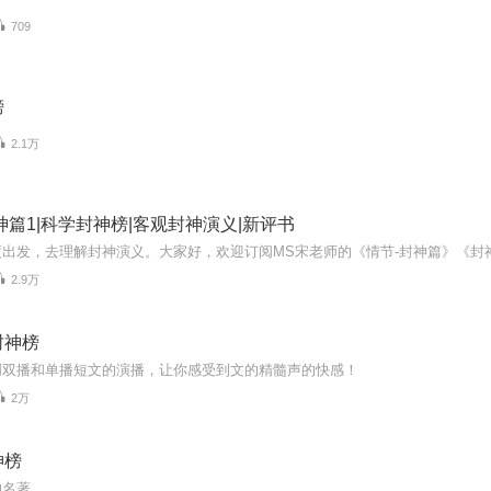
709
榜
2.1万
神篇1|科学封神榜|客观封神演义|新评书
2.9万
封神榜
创双播和单播短文的演播，让你感受到文的精髓声的快感！
2万
神榜
的名著