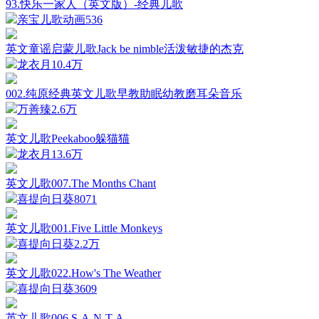
93.快乐一家人（英文版）-经典儿歌
亲宝儿歌动画
536
英文童谣启蒙儿歌Jack be nimble活泼敏捷的杰克
龙衣月
10.4万
002.纯原经典英文儿歌早教助眠幼教磨耳朵音乐
万善臻
2.6万
英文儿歌Peekaboo躲猫猫
龙衣月
13.6万
英文儿歌007.The Months Chant
喜提向日葵
8071
英文儿歌001.Five Little Monkeys
喜提向日葵
2.2万
英文儿歌022.How's The Weather
喜提向日葵
3609
英文儿歌006.S-A-N-T-A