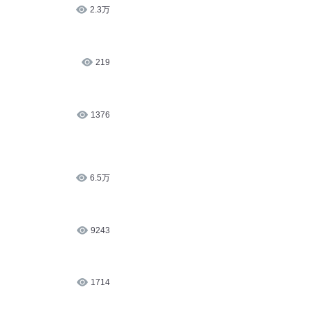
4579
2.3万
219
1376
6.5万