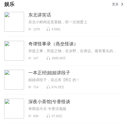
娱乐
更多
东北讲笑话
东北小鲜肉逗贫耍贱，听一次就爱上
1375
4.58亿
奇谭怪事录（燕垒怪谈）
所提之事，所提之物，在乡野，在身边。最有看头的志怪小说，你没听过的奇谭怪事。原著：燕垒生
147
2605.09万
一本正经|姐姐讲段子
姐姐讲段子，说点有【料】的！
714
674.29万
深夜小茶馆|兮香怪谈
奇闻说今古·兮香话鬼狐
628
57.62亿