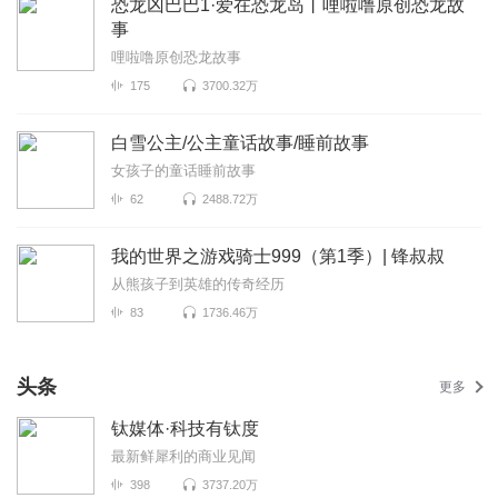
恐龙凶巴巴1·爱在恐龙岛丨哩啦噜原创恐龙故
事
哩啦噜原创恐龙故事
175
3700.32万
白雪公主/公主童话故事/睡前故事
女孩子的童话睡前故事
62
2488.72万
我的世界之游戏骑士999（第1季）| 锋叔叔
从熊孩子到英雄的传奇经历
83
1736.46万
头条
更多
钛媒体·科技有钛度
最新鲜犀利的商业见闻
398
3737.20万