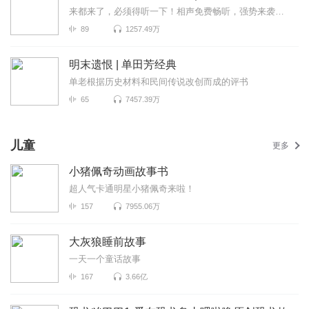
来都来了，必须得听一下！相声免费畅听，强势来袭，让你的每一天都充满欢笑！【高...
89
1257.49万
明末遗恨 | 单田芳经典
单老根据历史材料和民间传说改创而成的评书
65
7457.39万
儿童
更多
小猪佩奇动画故事书
超人气卡通明星小猪佩奇来啦！
157
7955.06万
大灰狼睡前故事
一天一个童话故事
167
3.66亿