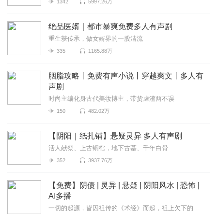
1342
5997.26万
绝品医婿｜都市暴爽免费多人有声剧
重生获传承，做女婿界的一股清流
335
1165.88万
胭脂攻略丨免费有声小说丨穿越爽文丨多人有
声剧
时尚主编化身古代美妆博主，带货虐渣两不误
150
482.02万
【阴阳｜纸扎铺】悬疑灵异 多人有声剧
活人献祭、上古铜棺，地下古墓、千年白骨
352
3937.76万
【免费】阴债 | 灵异 | 悬疑 | 阴阳风水 | 恐怖 |
AI多播
一切的起源，皆因祖传的《术经》而起，祖上欠下的阴债，需要后人偿还。