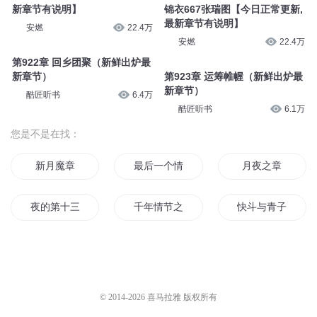
新章节有说明】
锦衣667张瑞图【今日正常更新,
最新章节有说明】
安燃
22.4万
安燃
22.4万
第922章 回乡团聚（新鲜出炉最
新章节）
第923章 运筹帷幄（新鲜出炉最
新章节）
酷匠听书
6.4万
酷匠听书
6.1万
您是不是在找：
新月魔章
最后一个情人节
月夜之章
夜的第十三章
千年情节之三生三世
快斗与青子的情人
海之华章
光与影的乐章
神武之章
神魔之章
双子乐章
我可能活不过三章
© 2014-
2026
喜马拉雅 版权所有