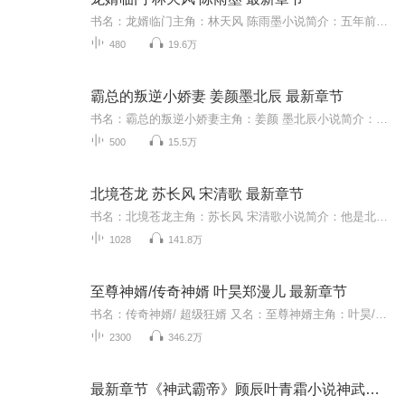
书名：龙婿临门主角：林天风 陈雨墨小说简介：五年前， 家族造人设计，父亲跳楼，母亲不知所踪，一夜之间他成了人人唾弃的丧家之犬。 五年戎马，他终晋升为一方统帅.........1、该专辑免费收听。 2、小说的文字版已经全部都更新完了。由于音频节目更新的比较慢，如想快速阅读小说文字版的全部章节，请在微信中搜索公众号【汽车读书网】，并在公众号中回复：【书名】，关注后，便可快速免费阅读小说文字版全集。 （注意：需要在公众号中回复才有效哦）；
480
19.6万
霸总的叛逆小娇妻 姜颜墨北辰 最新章节
书名：霸总的叛逆小娇妻主角：姜颜 墨北辰小说简介：传闻墨家那位爷，嗜血残暴，不近人情，却有个捧在心尖上的小姑娘。 结果养了四年后，人跑了…… 六年以后，一个五岁的萌娃顶着张跟墨北辰一个模子刻出来的脸，气势汹汹：“大坏蛋！离我妈咪远一点！” 1、该专辑免费收听。 2、小说的文字版已经全部都更新完了。由于音频节目更新的比较慢，如想快速阅读小说文字版的全部章节，请在微信中搜索公众号【汽车读书网】，并在公众号中回复：【书名】，关注后，便可快速免费阅读小说文字版全集。 （注意：...
500
15.5万
北境苍龙 苏长风 宋清歌 最新章节
书名：北境苍龙主角：苏长风 宋清歌小说简介：他是北境战尊，意外接到女儿发来求救视频，得知女儿被逼乞讨，妻子身陷绝境。盛怒之下，他举起战刀。五大战神，二十万铁血出动救人......【收听须知】该专辑免费收听。 小说的文字版已经全部都更新完了。由于音频节目更新的比较慢，如想快速阅读小说文字版的全部章节，请在微信中搜索公/众/号【早上看书.网】，并在公众号中回复：【332】，关注后，便可快速免费阅读小说文字版全集。 （注意：需要在公众号中回复才有效哦）
1028
141.8万
至尊神婿/传奇神婿 叶昊郑漫儿 最新章节
书名：传奇神婿/ 超级狂婿 又名：至尊神婿主角：叶昊/郑漫儿小说简介： 三年前，他是叶家世子，却遭家族赶尽杀绝，濒死之际，为她所收留。三年后，他已是军中神话，大夏传奇！这一天，他向全天下公告，为了她，他回来了！【收听须知】该专辑免费收听。 小说的文字版已经全部都更新完了。由于音频节目更新的比较慢，如想快速阅读小说文字版的全部章节，请在微信中搜索公/众/号【公主看书.网】，并在公众号中回复数字：【316】，关注后，便可快速免费阅读小说文字版全集。 （注意：需要在公众号中...
2300
346.2万
最新章节《神武霸帝》顾辰叶青霜小说神武霸帝