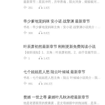
最新章节：星辰冲窍，月华养魂，阳火淬身，熔炼银河血，身成不灭恒星体！少年顾辰身怀天辰万象诀，在这天才如雨，强者如云的世界，以手中三十三重天秘术，登临绝巅！任你神道无双，武道绝顶，不敌我的霸道！...【收听须知】1、《神武霸帝》，主角：顾辰叶...
251
1.9万
帝少爹地宠妈咪 安小诺 战擎渊 最新章节
书名：帝少爹地宠妈咪主角：安小诺 战擎渊小说简介：一场设计，她未婚先孕，妈妈活活被气死，五年后，她华丽蜕变，携子归来，复仇之路却却遇上讨债恶鬼。 “听说你给我生了两个孩子？”战擎渊找上门来。 四目相对。 确认过眼神，是惹不起的人。1、该专辑免费收听。 2、小说的文字版已经全部都更新完了。由于音频节目更新的比较慢，如想快速阅读小说文字版的全部章节，请在微信中搜索公众号【汽车读书网】，并在公众号中回复：【书名】，关注后，便可快速免费阅读小说文字版全集。 （注意：需要在公众...
300
8.8万
叶辰萧初然最新章节 刚刚更新免费阅读小说
【收听须知】1、主角：叶辰萧初然。2、由于音频节目更新的比较慢，如想快速阅读小说文字版的全部章节，请在微信中搜索公众号【香蕉文学】，关注后，并在公众号中回复：【236】，便可快速阅读小说文字版全集。（注意：需要在公众号中回复才有效哦）
1
1.4万
七个姐姐惹人愁 陆云叶倾城 最新章节
书名：七个姐姐惹人愁主角：陆云 叶倾城小说简介：我有七个绝色倾城的姐姐，她们都是宠弟狂魔，却不知我早已成为了令世界颤抖的王！1、该专辑免费收听。 2、小说的文字版已经全部都更新完了。由于音频节目更新的比较慢，如想快速阅读小说文字版的全部章节，请在微信中搜索公众号【生财文学.网】，并在公众号中回复：【书名】，关注后，便可快速免费阅读小说文字版全集。 （注意：需要在公众号中回复才有效哦）；
891
156.3万
赘婿 一世之尊 豪婿叶凡秋沐橙最新章节
他是老婆眼里的窝囊废，是丈母娘眼中的拖油瓶，是亲戚眼中的穷光蛋，是所有人口中的笑料，入赘三年，他受尽屈辱。直到有一天，亲生父亲找上门，告诉他，只要你愿意，你可以拥有整个世界，你才是真正的豪门。 “当你站起来的时候，整个世界都将在你的脚下！”如想快速阅读小说文字版全集请在威\新搜一搜中搜索工、种、浩【书班】，关注并回复数字：【257】，便可快速阅读文字全版。（注意：需要关注工、种、浩，在工种浩中回复才有效）云州市，护城河旁，一位唐装老者，老眸通红，却是苦口婆心的劝着。叶凡站在他们面前，跟他们相比，叶凡的衣着是那般普通，甚至可以说有些寒酸。“是啊，十年了。就是一条狗，也变老了。可是你口中那所谓的家族，还真是一点没变。”叶凡笑着，满脸自嘲，眉眼有些微红。“十年前，我父母跪在楚家门楣之前。当时的家族，也是这般对我父亲说，说我母亲一介平民，卑微鄙贱，配不上楚家，不配为楚家儿媳。而我，则是家族口中的“贱民”所生的贱种。我与母亲，就这般无情的被那所谓的家族扫地出门，流落街头。直到后来，我入赘秋家，受尽屈辱。”