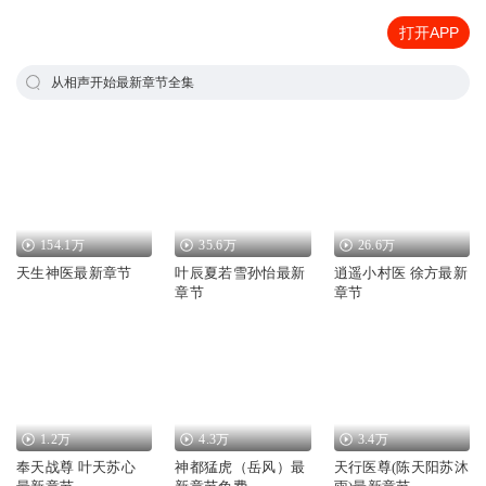
打开APP
从相声开始最新章节全集
154.1万
35.6万
26.6万
天生神医最新章节
叶辰夏若雪孙怡最新
逍遥小村医 徐方最新
章节
章节
1.2万
4.3万
3.4万
奉天战尊 叶天苏心
神都猛虎（岳风）最
天行医尊(陈天阳苏沐