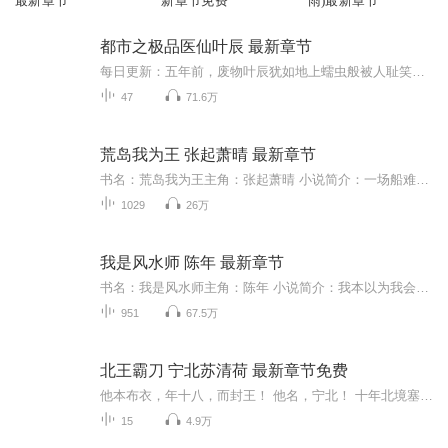
最新章节
新章节免费
雨)最新章节
都市之极品医仙叶辰 最新章节
每日更新：五年前，废物叶辰犹如地上蠕虫般被人耻笑！但是五年后，他带着一百位上古大能回来了！吊打一切，谁与争锋！...【收听须知】1、《都市极品医神》。主角：叶辰 夏若雪2、由于音频节目更新的比较慢，如想快速阅读小说文字版的全部章节，请在微信中搜索公众号【青蛙文学】，关注后，并在公众号中回复：【205】，便可快速阅读小说文字版全集。（注意：需要在公众号中回复才有效哦）第1章 滚吧！ 我不想杀人！ 江城高铁站，夏日炎炎。 熙攘的人群中出现了一道消瘦的身影。...
47
71.6万
荒岛我为王 张起萧晴 最新章节
书名：荒岛我为王主角：张起萧晴 小说简介：一场船难，让我成了美女上司的......【收听须知】 该专辑免费收听。 小说的文字版已经全部都更新完了。由于音频节目更新的比较慢，如想快速阅读小说文字版的全部章节，请在微信中搜索公/众/号【兵王读书.网】，并在公众号中回复：【书名】，关注后，便可快速免费阅读小说文字版全集。 （注意：需要在公众号中回复才有效哦）
1029
26万
我是风水师 陈年 最新章节
书名：我是风水师主角：陈年 小说简介：我本以为我会遵守父母的三句话遗嘱，可一切从我救了一位女同学开始…… 【收听须知】 该专辑免费收听。 小说的文字版已经全部都更新完了。由于音频节目更新的比较慢，如想快速阅读小说文字版的全部章节，请在微信中搜索公/众/号【梦妍文学.网】，并在公众号中回复数字：【260】，关注后，便可快速免费阅读小说文字版全集。 （注意：需要在公众号中回复才有效哦）
951
67.5万
北王霸刀 宁北苏清荷 最新章节免费
他本布衣，年十八，而封王！ 他名，宁北！ 十年北境塞外声，待宁北荣归故里，回京这日，他要杀三人……...
15
4.9万