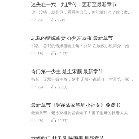
迷失在一六二九|后传：更新至最新章节
你！没错，就是你，看看你自己，你能做什么？你会做什么？把你丢到公元1629年，大明崇祯二年，那个李自成和皇太极的年代，你能生存吗？没有金手指，没有主角命，完全靠自己的专业和知识，你能生存吗？唯一幸运的是，你不是一个人在战斗，你的背后，有一个...
290
1212
总裁的错嫁甜妻 乔然左辰夜 最新章节
书名：总裁的错嫁甜妻主角：乔然 左辰夜小说简介：她是能精确到0.01毫米的神枪手。本是上将的女儿，却被绿茶婊冒名顶替身世。他本是翻手为云覆手为雨的专情总裁，却因错认救命恩人，与她闪婚闪离。他从没想过，有一天，她的枪口会指向他的心脏。“这一枪，...
870
42.4万
奇门第一少主 楚尘宋颜 最新章节
书名：无双狂婿主角：楚尘 宋颜小说简介：大夏第一家族少主，天下第一奇门传人楚尘，学成下山途中，意外封印了自己的双魂五魄，当了五年的傻子上门女婿。【收听须知】该专辑免费收听。小说的文字版已经全部都更新完了。由于音频节目更新的比较慢，如想快速...
994
30.3万
最新章节《穿越农家锦鲤小福女》免费书
最新章节：老徐家祖坟冒青烟了！当了祖母的徐老太太又怀上了！老当益壮的徐老爷子走路都带风！老徐家的儿媳妇们却开始瑟瑟发抖，不管她们婆婆生儿生女，家里都要多个小祖宗…… 【 第1章 祖坟冒青烟了！ “听说了吗？” “啥咧？” “老徐家，祖坟冒青烟了！” “谁说的？” “村东边老孙头亲眼看到的！” “就在昨儿早上，老孙头上山猎兔子，远远看到老徐家那坟头冒青烟了！” “真的？” “那可不？老孙头那人品，多少年了，骗过谁啊…… 穿越农家锦鲤小福女
470
12.7万
龙婿临门 林天风 陈雨墨 最新章节