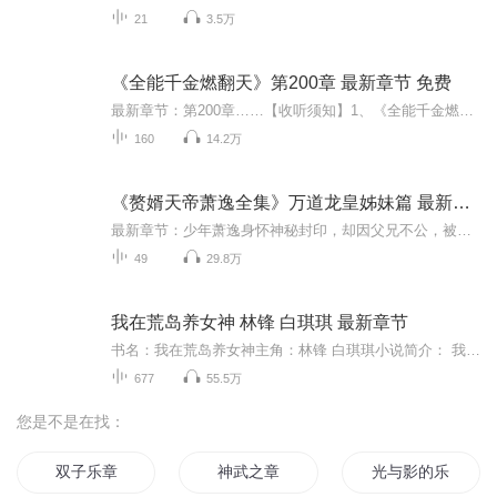
21
3.5万
《全能千金燃翻天》第200章 最新章节 免费
最新章节：第200章……【收听须知】1、《全能千金燃翻天》2、由于音频节目更新的比较慢，如想快速阅读小说文字版的全部章节，请在微信中搜索公众号【青蛙文学】，关注后，并在公众号中回复：【347】，便可快速阅读小说文字版全集。（注意：需要在公众号中回复才有效哦）小说简介：异世界科技大佬叶灼重生了。 重生成豪门假千金。 假千金鸠占鹊巢，在圈子里人人厌恶，臭名昭著，不但是大字不识几个的草包，还是个见不得光的私生女。 被人嘲讽：“连真千金的小拇指都比不上...
160
14.2万
《赘婿天帝萧逸全集》万道龙皇姊妹篇 最新章节
最新章节：少年萧逸身怀神秘封印，却因父兄不公，被送往偏远南荒，成为方家赘婿。成婚之日，萧逸体内封印解封，从此掌控万古天墓！诸天万界强者葬于天墓之中…… 【收听须知】1、《赘婿天帝》。主角：萧逸 2、由于音频节目更新的比较慢，如想快速阅读小说文字版的全部章节，请在微信中搜索公众号【青蛙文学】，关注后，并在公众号中回复：【375】，便可快速阅读小说文字版全集。（注意：需要在公众号中回复才有效哦） 第1章 少年萧逸 “天儿，这是皇帝老儿送来的极品茶叶，你尝...
49
29.8万
我在荒岛养女神 林锋 白琪琪 最新章节
书名：我在荒岛养女神主角：林锋 白琪琪小说简介： 我和冰山美人白琪琪一同掉落到了荒岛，接下来的日子里，我每天都在很耐心的调教她……1、该专辑免费收听。 2、小说的文字版已经全部都更新完了。由于音频节目更新的比较慢，如想快速阅读小说文字版的全部章节，请在微信中搜索公众号【汽车读书网】，并在公众号中回复：【书名】，关注后，便可快速免费阅读小说文字版全集。 （注意：需要在公众号中回复才有效哦）；
677
55.5万
您是不是在找：
双子乐章
神武之章
光与影的乐章