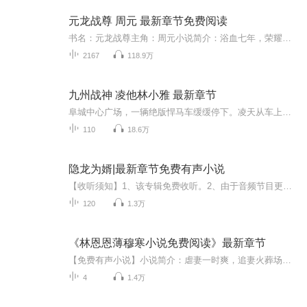
元龙战尊 周元 最新章节免费阅读
书名：元龙战尊主角：周元小说简介：浴血七年，荣耀归来，第一战尊返回都市，曾经被别人夺去的，我将千百倍拿回来......【收听须知】该专辑免费收听。 小说的文字版已经全部都更新完了。由于音频节目更新的比较慢，如想快速阅读小说文字版的全部章节，请在微信中搜索公/众/号【早上看书.网】，并在公众号中回复：【263】，关注后，便可快速免费阅读小说文字版全集。 （注意：需要在公众号中回复才有效哦）
2167
118.9万
九州战神 凌他林小雅 最新章节
阜城中心广场，一辆绝版悍马车缓缓停下。凌天从车上走下，穿着棕色的战靴。一双眼光射寒星，两弯眉浑如刷漆。胸脯横阔，有万夫难敌之威风。他身旁还站着一名极美女子，身材更是火辣至极，令人看一眼都有种窒息的感觉。“魅影！还没找到吗？”“天帅！今天就有结果了！”声音充满了畏惧、崇敬。六年了，凌天再次踏上这片土地，早已物是人非。当年他只是二十岁，父亲车祸亡故后，便继承了父亲留下的庞大商业帝国，不想却遭人陷害，这一走便是六年。如今看着当初的建筑早已经被高楼大厦取代，拳头紧握额头青筋都要爆开。...
110
18.6万
隐龙为婿|最新章节免费有声小说
【收听须知】1、该专辑免费收听。2、由于音频节目更新的比较慢，如想快速阅读小说文字版的全部章节，请在微中搜索公中号【厅友文学】，关注后，并在公中号中回复：【515】，便可快速阅读小说文字版全集。3、如果您也想拥有这样的音频小说，也想通过音频小说挣到人生第一桶金，请联系v：18724784547（适合所有宝妈，上班者，大学生.....）...
120
1.3万
《林恩恩薄穆寒小说免费阅读》最新章节
【免费有声小说】小说简介：虐妻一时爽，追妻火葬场。离婚前，林恩恩在薄穆寒眼里，自私，恶毒，不择手段！离婚后，曾说谁爱上她谁就是脑残的男人，彻底疯了！“老婆，我爱你，我们复婚吧。”“老婆，我错了，我们复婚吧！【收听须知】1、主角：林恩恩薄穆...
4
1.4万