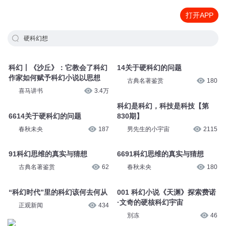
打开APP
硬科幻想
科幻丨《沙丘》：它教会了科幻
14关于硬科幻的问题
作家如何赋予科幻小说以思想
古典名著鉴赏
180
喜马讲书
3.4万
科幻是科幻，科技是科技【第
6614关于硬科幻的问题
830期】
春秋未央
187
男先生的小宇宙
2115
91科幻思维的真实与猜想
6691科幻思维的真实与猜想
古典名著鉴赏
62
春秋未央
180
“科幻时代”里的科幻该何去何从
001 科幻小说《天渊》探索费诺
·文奇的硬核科幻宇宙
正观新闻
434
別冻
46