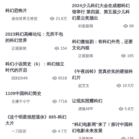
2024少儿科幻大会在成都科幻
科幻恐怖片
馆举行 第四届、第五届少儿科
幻星云奖颁出
迷你世界王将贺
21.6万
封面新闻
68
2023科幻高峰论坛：无所不包
的科幻世界
科幻微短剧：有科幻外壳，还要
文化内核
正观新闻
154
正观新闻
165
科幻小说简史（6）：科幻独立
时代的开启
《午夜凶铃》货真价实的硬核科
幻片
回到2049
6518
赵艾文
10.5万
1109中国科幻简史
让现实照耀科幻
主播宁小宁
7718
虎嗅APP
5.8万
《这个明星很想退休》885-科幻
大片
“科幻电影周”来了！探讨中国科
幻电影未来发展
一刀苏苏
4.7万
正观新闻
136