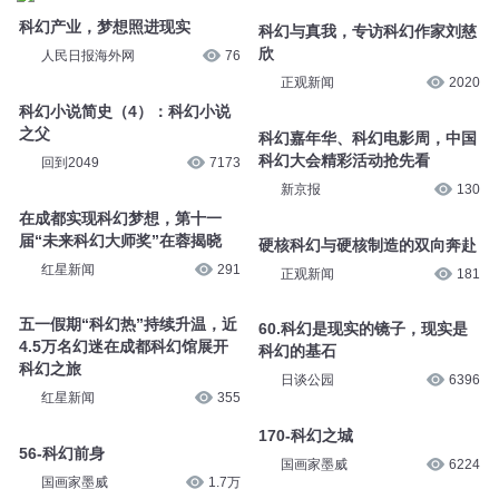
科幻产业，梦想照进现实
科幻与真我，专访科幻作家刘慈
欣
人民日报海外网
76
正观新闻
2020
科幻小说简史（4）：科幻小说
之父
科幻嘉年华、科幻电影周，中国
科幻大会精彩活动抢先看
回到2049
7173
新京报
130
在成都实现科幻梦想，第十一
届“未来科幻大师奖”在蓉揭晓
硬核科幻与硬核制造的双向奔赴
红星新闻
291
正观新闻
181
五一假期“科幻热”持续升温，近
60.科幻是现实的镜子，现实是
4.5万名幻迷在成都科幻馆展开
科幻的基石
科幻之旅
日谈公园
6396
红星新闻
355
170-科幻之城
56-科幻前身
国画家墨威
6224
国画家墨威
1.7万