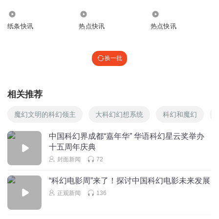
科幻影片放映活动面向全球征集优秀科幻短片，并通过线下
6453
8.56万
129.81万
点映投票的方式，评选出十六部经典科幻影片和优秀科幻短
纸条快讯
热点快讯
热点快讯
片进行展映。
科幻嘉年华打造科幻文化盛宴
换一批
为营造全域科幻氛围，促进科幻场景消费，4月27日至5月5
日，第四届北京科幻嘉年华在首钢园11号馆和首钢园一高炉
相关推荐
SoReal科幻乐园同步举行，为市民带来集潮幻奇遇季、科
幻电竞赛与科幻电音节于一体的精彩体验。
魔幻文明的科幻领主
大科幻幻想系统
科幻和魔幻
潮幻奇遇季将包括大众科幻科普教育、科幻技术体验、科幻
中国科幻界成都“嘉年华” 华语科幻星云奖举办
文学阅读、科幻文创市集四大主题。大众科普科幻教育采用
十五周年庆典
实验、深度互动等方式呈现。科幻技术体验以全息技术、
封面新闻
72
AI、动作捕捉、元宇宙等科技前沿技术展示为主。科幻文学
“科幻电影周”来了！探讨中国科幻电影未来发展
阅读以科幻杂货、科幻读物展示为主。科幻文创区主要展示
正观新闻
136
科技文创、手工制作。
科幻电竞赛通过一系列科技竞技项目，在激烈的比赛中，充