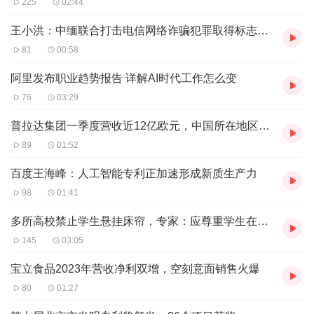
225
02:44
改编自著名科幻作家刘慈欣同名小说的《地球大炮》和王晋
康科幻短篇小说的《生命之歌》两部科幻新片将在开幕式上
王小洪：中缅联合打击电信网络诈骗犯罪取得标志性重大战果
提前亮相。
81
00:58
刘慈欣等科幻作家将亮相
阿里发布职业趋势报告 详解AI时代工作怎么变
本届大会围绕科幻文学与影视创作、人工智能、科幻科普教
76
03:29
育等领域，设立10余场主题论坛。
普拉达集团一季度营收近12亿欧元，中国所在地区成最大市场
“科幻前沿技术发展”论坛将聚焦科幻产业发展，发布《石景
89
01:52
山区科幻产业发展行动计划》和科幻产业集聚区工作成果。
百度王海峰：人工智能专利正加速形成新质生产力
同时举办的人工智能、未来产业等一系列前沿论坛将会集国
98
01:41
内外众多科技科幻领域的专家学者和业界精英，共同探讨科
幻产业的发展方向以及新质生产力在推动区域高质量发展中
多所高校禁止学生悬挂床帘，专家：应尊重学生在隐私方面的需求
的重要作用。
145
03:05
科幻文学与影视创作作为展现未来世界的窗口，一直是激发
宝立食品2023年营收净利双增，空刻意面销售火爆
人们想象力的重要途径。本次大会将邀请王晋康、刘慈欣、
80
01:27
王卫英等科幻领域知名人士，就科幻创作理念、未来世界构