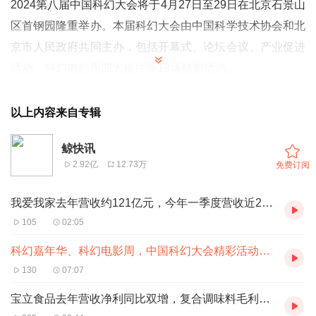
2024第八届中国科幻大会将于4月27日至29日在北京石景山
区首钢园隆重举办。本届科幻大会由中国科学技术协会和北
京市人民政府共同主办，包括开幕式、论坛会议、产业促进
活动、科幻电影周四大板块等18场精彩活动。
两部科幻新片将在开幕式上提前亮相
4月27日上午，开幕式将在首钢一高炉SoReal科幻乐园举
以上内容来自专辑
办。开幕式中，环绕式LED显示、裸眼3D、实时动捕、数
鲸快讯
字人等前沿视觉体验技术将得到广泛应用，能够让与会嘉宾
2.92亿
12.73万
免费订阅
身临其境地感受到太空探索的刺激与乐趣。
中国科幻研究中心、南方科技大学科学与人类想象力研究中
我爱我家去年营收约121亿元，今年一季度营收近28亿元
心将共同发布《2024中国科幻产业报告》，全面分析当前
105
02:05
科幻产业发展现状和发展趋势，为未来科幻发展提供有力指
科幻嘉年华、科幻电影周，中国科幻大会精彩活动抢先看
引；同时，科幻知名作家、导演、企业、机构、高校等部门
130
07:07
将联合发布中国科幻产业发展倡议，共同推动科幻产业创新
宝立食品去年营收净利同比双增，复合调味料毛利率为21.17%
发展。