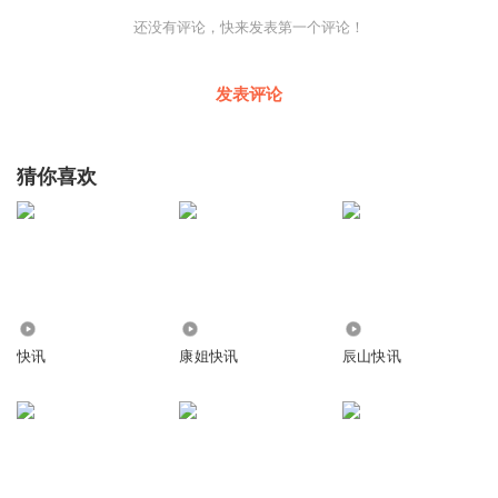
汇聚各方优势资源，签约一批特色科幻企业和项目，推动项
还没有评论，快来发表第一个评论！
目落地；举办新品发布会，发布科幻领域最新成果，打造面
向未来的科幻展示平台。大会还将面向中国科幻大会参会嘉
发表评论
宾、参会企业，研究定制科幻政策服务包，设置产业招商转
化专用场所，统筹策划产业专访专线，并在各类活动中灵活
猜你喜欢
组织招商活动，安排专班专人深度服务产业成果落地转化，
全面推介全国首个科幻产业集聚区。
展映经典科幻影片和优秀科幻短片
中国科幻大会期间还将举办北京科幻电影周，包含科幻电影
之夜、科幻影片放映、科幻海报展等活动。
171
2.44万
7.48万
科幻电影之夜邀请国内即将上映的两部优质科幻影片进行推
快讯
康姐快讯
辰山快讯
介和重磅物料首发，影片主创人员与在场来宾进行深入交流
与思想碰撞。会聚海内外知名的科幻电影人、科幻作家、科
学家以及科幻新人，为科幻电影创作者提供更多的创作灵感
和机遇，助力科幻电影创作新生力量的崛起。