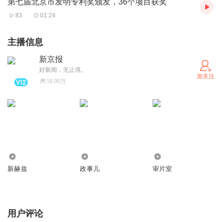
第七届北京市发明专利奖颁发，36个项目获奖
想以及科幻与现实交融等问题进行深入探讨，分享中国科普
83
01:24
作家协会科幻创作研究基地成就和未来计划，举行科幻基地
新书签售仪式，为科幻作家工作室揭牌，发布中国科幻研究
主播信息
中心成果。
新京报
科幻科普教育在培养青少年科技素养和创新精神方面发挥着
好新闻，无止境。
加关注
重要作用。本次大会将举办多场科幻科普教育论坛，首次设
58.09万
立香港澳门专场论坛。
北京科幻产业报告将发布
此次大会将搭建产业成果转化平台，通过一系列产业促进活
动助力科幻产业快速发展。
大会专设产业促进活动板块，举办科幻星球奖获奖企业投资
3431.30万
769.64万
40.97万
路演活动，众多重点项目单位与科幻企业将发布一批具有突
新赫兹
政事儿
审片室
破性技术或卓越科幻内涵的新技术、新产品、新场景。同时
还将发布北京科幻产业报告，展示科幻产业发展的最新趋势
用户评论
与前景。