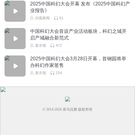
2025中国科幻大会开幕 发布《2025中国科幻产
分展现参赛者的智慧和创意、才华和实力。科幻电音节将科
业报告》
技与音乐完美融合，炫目的灯光、震撼的音响和激昂的旋律
封面新闻
61
交织在一起，将营造一个充满未来感的音乐空间。
中国科幻大会首设产业活动板块，科幻之城开
科幻惠民通过丰富多彩的活动形式和内容，让市民近距离感
启产城融合新范式
受科幻文化的魅力，提升公众科学素养和创新意识。
新京报
472
2025中国科幻大会3月28日开幕，首钢园将举
办科幻作家签售
新京报
154
© 2014-
2026
喜马拉雅 版权所有