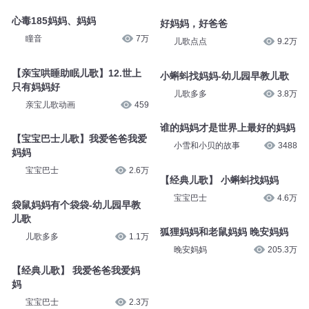
心毒185妈妈、妈妈
好妈妈，好爸爸
瞳音
7万
儿歌点点
9.2万
【亲宝哄睡助眠儿歌】12.世上
小蝌蚪找妈妈-幼儿园早教儿歌
只有妈妈好
儿歌多多
3.8万
亲宝儿歌动画
459
谁的妈妈才是世界上最好的妈妈
【宝宝巴士儿歌】我爱爸爸我爱
小雪和小贝的故事
3488
妈妈
宝宝巴士
2.6万
【经典儿歌】 小蝌蚪找妈妈
宝宝巴士
4.6万
袋鼠妈妈有个袋袋-幼儿园早教
儿歌
狐狸妈妈和老鼠妈妈 晚安妈妈
儿歌多多
1.1万
晚安妈妈
205.3万
【经典儿歌】 我爱爸爸我爱妈
妈
宝宝巴士
2.3万