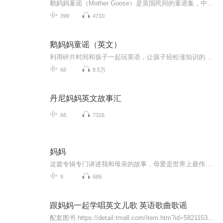
鹅妈妈童谣（Mother Goose）是英国民间的童谣集，中译为鹅妈妈童谣集。这些民间童谣在英国流传时间相当久，有的长达数百年，总数约有八百多首，内容典雅，有幽默故事、游戏歌曲、儿歌、谜语、催眠曲、字母歌、数数歌、绕口令、动物歌等，英国人称其为Nurse...
399
4710
鹅妈妈童谣（英文）
利用碎片时间和孩子一起玩英语，让孩子轻松涨知识的同时爱上英语！你绝对不能错过的公众号：森林妈咪陪你玩英语。速速来关注，因为我在等你！
68
8.5万
丹尼妈妈英文故事汇
68
7316
妈妈
这篇专辑专门讲述我和母亲的故事，母爱是世界上最伟大的爱，最无私的爱，最纯粹的爱！
9
689
跟妈妈一起学唱英文儿歌 英语歌曲歌谣
配套图书 https://detail.tmall.com/item.htm?id=582115308184