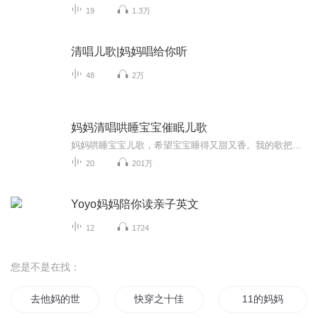
19
1.3万
清唱儿歌|妈妈唱给你听
48
2万
妈妈清唱哄睡宝宝催眠儿歌
妈妈哄睡宝宝儿歌，希望宝宝睡得又甜又香。我的歌把宝宝和爸爸都哄睡了，宝宝也学会唱了，哈哈
20
201万
Yoyo妈妈陪你读亲子英文
12
1724
您是不是在找：
去他妈的世界
快穿之十佳好妈妈
11的妈妈