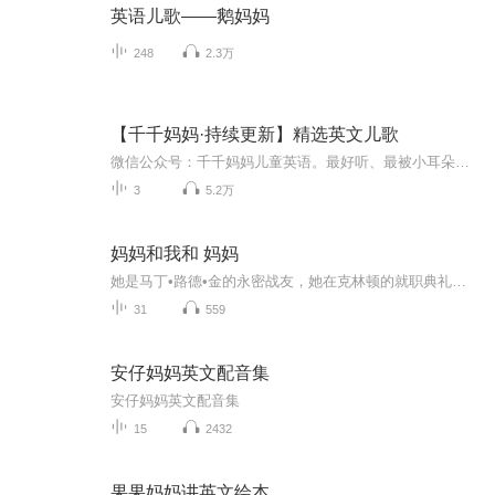
英语儿歌——鹅妈妈
248
2.3万
【千千妈妈·持续更新】精选英文儿歌
微信公众号：千千妈妈儿童英语。最好听、最被小耳朵记住的英文儿歌，由千千妈妈为你精心挑选。截屏以下二维码发送微信扫描即可
3
5.2万
妈妈和我和 妈妈
她是马丁•路德•金的永密战友，她在克林顿的就职典礼上朗涌诗作，她被奥巴马授予总统自由勋章⋯美国著名诗人、导演、教授玛雅•安青洛用最后的自传，诠释母女间的支撑、宽容和爱。努力成为穿破你心中阿霾的那道彩虹赫敏（艾玛•沃特森）在伦敦地铁里藏过1...
31
559
安仔妈妈英文配音集
安仔妈妈英文配音集
15
2432
果果妈妈讲英文绘本