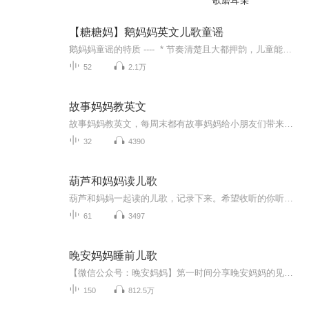
歌磨耳朵
【糖糖妈】鹅妈妈英文儿歌童谣
鹅妈妈童谣的特质 ---- * 节奏清楚且大都押韵，儿童能朗朗上口并容易记住。 * 故事清楚易懂，有儿童能体会的幽默。 * 内含性格鲜明的角色，可以用戏剧的方式呈现。 * 主题多样，涵括游戏歌、摇篮歌、抒情歌、生活歌、数数和认识字母或日常用品的学...
52
2.1万
故事妈妈教英文
故事妈妈教英文，每周末都有故事妈妈给小朋友们带来双语故事，很好听哦！
32
4390
葫芦和妈妈读儿歌
葫芦和妈妈一起读的儿歌，记录下来。希望收听的你听到我们的声音能够开心、喜悦。
61
3497
晚安妈妈睡前儿歌
【微信公众号：晚安妈妈】第一时间分享晚安妈妈的见面会或讲座等线下活动信息喔~晚安妈妈一级播音员，童话作家被300万家庭认可为“萌宝辣妈”最爱的“哄睡神器”节目全网收听量破100亿晚安妈妈已出版童话故事集《晚安妈妈 晚安宝贝》以及绘本《小鸡布迪的...
150
812.5万