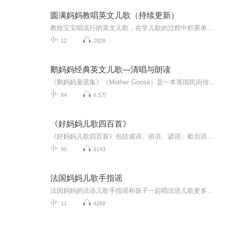
圆满妈妈教唱英文儿歌（持续更新）
教给宝宝唱流行的英文儿歌，在学儿歌的过程中积累单词。原版音频总是审核不通过被下架，所以不上传原版音频了~...
12
2828
鹅妈妈经典英文儿歌—清唱与朗读
《鹅妈妈童谣集》（Mother Goose）是一本英国民间传统童谣集，内容丰富多彩，涵盖故事、游戏、谜语、哄睡歌、字母歌、数数歌、绕口令等主题，都是英国孩子从小耳熟能详的儿歌。读步考虑3-6岁儿童语言和心理成长与发展特点，综合童谣的内容、长度、韵律、英...
84
6.5万
《好妈妈儿歌四百首》
《好妈妈儿歌四百首》包括成语、俗语、谚语、歇后语四种儿歌，一共四百首，内容生动，读起来琅琅上口，是儿童建立语感的首选。
80
6143
法国妈妈儿歌手指谣
法国妈妈的法语儿歌手指谣和孩子一起唱法语儿歌更多法语启蒙资源添加Vava老师个人微信：sinof...
11
4268