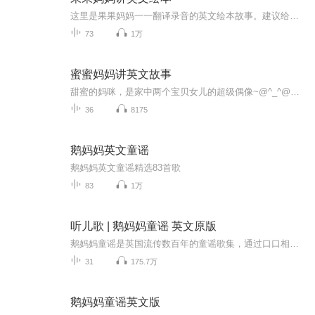
这里是果果妈妈一一翻译录音的英文绘本故事。建议给宝贝听2-3遍左右的中文翻译（帮助了解故事大意即可）。然后反复听英文原版音频（磨英文耳朵，培养语感语境）
73
1万
蜜蜜妈妈讲英文故事
甜蜜的妈咪，是家中两个宝贝女儿的超级偶像~@^_^@~。湖南大学应用英语专业毕业，有着十多年外企工作经验。热爱旅游，乐此不疲带着萌娃看去世界~*.*~。现专注于2-12岁儿童的英语启蒙及口语教学工作。专辑中，蜜蜜妈妈生动有趣地演绎着佩奇一家各种新奇好玩...
36
8175
鹅妈妈英文童谣
鹅妈妈英文童谣精选83首歌
83
1万
听儿歌 | 鹅妈妈童谣 英文原版
鹅妈妈童谣是英国流传数百年的童谣歌集，通过口口相传的方式，得从流传至今，具有朗朗上口、押韵的特点，便于小孩子通过学唱掌握英语的韵律之美，在英美国家无人不知无人不晓，可以说是从儿童时代就常伴枕边的小书。...
31
175.7万
鹅妈妈童谣英文版