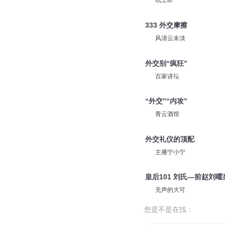
纸上听
333 外交摩擦
风清云未淡
外交别“疯狂”
百家讲坛
“外交”“内攻”
青云酒馆
外交礼仪的顶配
主播宁小宁
皇后101 刘氏—前赵刘曜
无声的大可
您是不是在找：