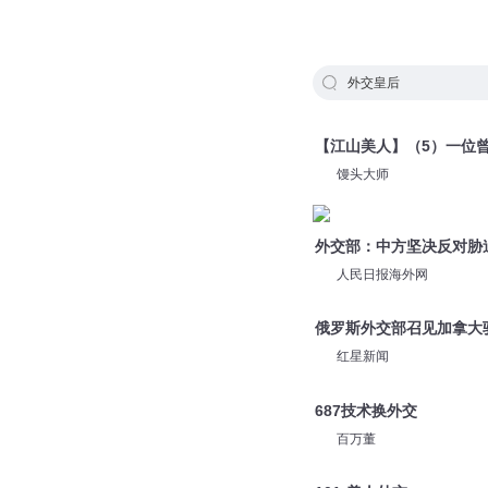
外交皇后
【江山美人】（5）一位
馒头大师
外交部：中方坚决反对胁
人民日报海外网
俄罗斯外交部召见加拿大
红星新闻
687技术换外交
百万董