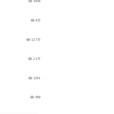
3508
6万
12.7万
1.2万
1261
399