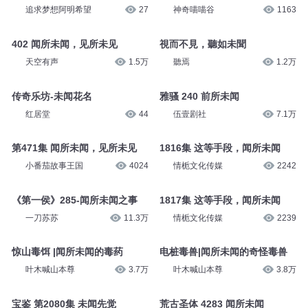
追求梦想阿明希望
27
神奇喵喵谷
1163
402 闻所未闻，见所未见
視而不見，聽如未聞
天空有声
1.5万
聽焉
1.2万
传奇乐坊-未闻花名
雅骚 240 前所未闻
红居堂
44
伍壹剧社
7.1万
第471集 闻所未闻，见所未见
1816集 这等手段，闻所未闻
小番茄故事王国
4024
情栀文化传媒
2242
《第一侯》285-闻所未闻之事
1817集 这等手段，闻所未闻
一刀苏苏
11.3万
情栀文化传媒
2239
惊山毒饵 |闻所未闻的毒药
电桩毒兽|闻所未闻的奇怪毒兽
叶木喊山本尊
3.7万
叶木喊山本尊
3.8万
宝鉴 第2080集 未闻先觉
荒古圣体 4283 闻所未闻