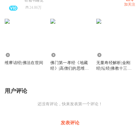
听着书睡觉
加关注
24.86万
1386.02万
8164.58万
1487.56万
维摩诘经|佛法在世间
佛门第一孝经《地藏
无量寿经解析|金刚
经》|高僧们的思维智
经|坛经|佛教十三经|
慧|地藏菩萨的宏大誓
极乐世界的美好景象
愿
用户评论
还没有评论，快来发表第一个评论！
发表评论