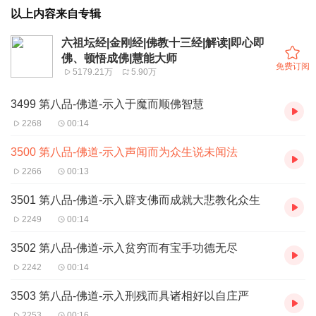
以上内容来自专辑
六祖坛经|金刚经|佛教十三经|解读|即心即
佛、顿悟成佛|慧能大师
免费订阅
5179.21万
5.90万
3499 第八品-佛道-示入于魔而顺佛智慧
2268
00:14
3500 第八品-佛道-示入声闻而为众生说未闻法
2266
00:13
3501 第八品-佛道-示入辟支佛而成就大悲教化众生
2249
00:14
3502 第八品-佛道-示入贫穷而有宝手功德无尽
2242
00:14
3503 第八品-佛道-示入刑残而具诸相好以自庄严
2253
00:16