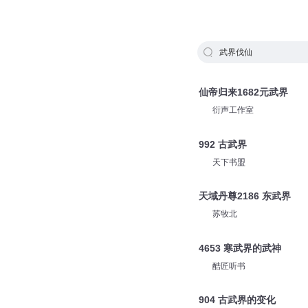
武界伐仙
仙帝归来1682元武界
衍声工作室
992 古武界
天下书盟
天域丹尊2186 东武界
苏牧北
4653 寒武界的武神
酷匠听书
904 古武界的变化