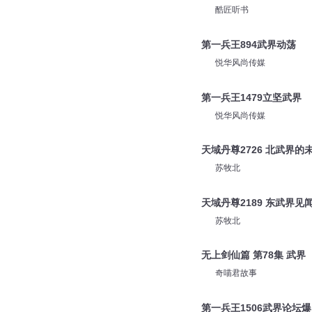
酷匠听书
第一兵王894武界动荡
悦华风尚传媒
第一兵王1479立坚武界
悦华风尚传媒
天域丹尊2726 北武界的
苏牧北
天域丹尊2189 东武界见
苏牧北
无上剑仙篇 第78集 武界
奇喵君故事
第一兵王1506武界论坛