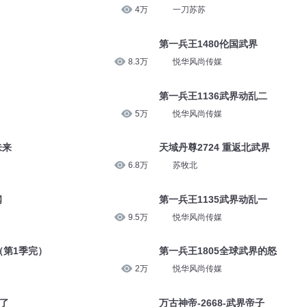
4万
一刀苏苏
第一兵王1480伦国武界
8.3万
悦华风尚传媒
第一兵王1136武界动乱二
5万
悦华风尚传媒
未来
天域丹尊2724 重返北武界
6.8万
苏牧北
闻
第一兵王1135武界动乱一
9.5万
悦华风尚传媒
（第1季完）
第一兵王1805全球武界的怒
2万
悦华风尚传媒
爆了
万古神帝-2668-武界帝子