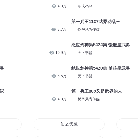
4.8万
暮玖Ayla
第一兵王1137武界动乱三
5.7万
悦华风尚传媒
绝世剑神第5424集 慑服皇武界
10.9万
天下书盟
武界
绝世剑神第5420集 前往皇武界
6.5万
天下书盟
会议
第一兵王809又是武界的人
4.3万
悦华风尚传媒
仙之伐魔