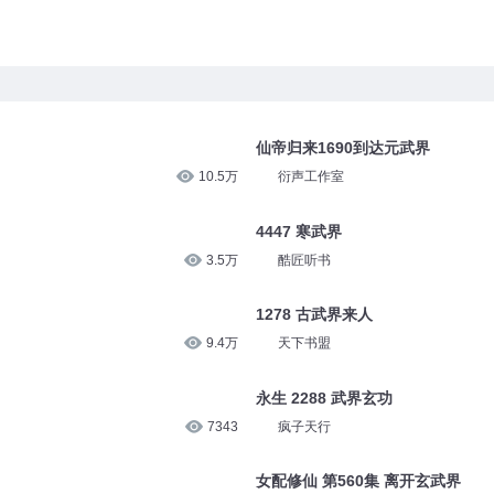
仙帝归来1690到达元武界
10.5万
衍声工作室
4447 寒武界
3.5万
酷匠听书
1278 古武界来人
9.4万
天下书盟
永生 2288 武界玄功
7343
疯子天行
女配修仙 第560集 离开玄武界