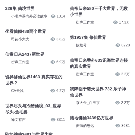
326集 仙境世界
仙帝归来580三千大世界，无数
小世界
小书声课内外必读故事
1314
衍声工作室
17.3万
坐看仙倾489两个世界
第1957集 修仙世界
司徒小大大
3.8万
姣姣兮
8228
仙帝归来2437新世界
仙帝归来番外633识海世界连接
衍声工作室
6.9万
的真实世界
衍声工作室
2.2万
诡异修仙世界1463 真实存在的
世界？
我降临于诸天世界 732 乐子神
CV云浅
6.2万
仙世界
京大金_白玉京
2.2万
世界尽头与冷酷仙境_03_世界
尽头-金毛兽
陆地键仙3439亿万世界
译文有声
3311
麦疯的思远
3681
陆地键仙2691与世界为敌