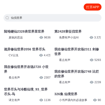
打开APP
仙伐世界
陆地键仙2328表世界里世界
第2428章征伐世界
麦疯的思远
9636
免费有声小说AI
3.3万
诡异修仙世界2056 世界尽头
我在修仙世界开农场2311 剑修
世界
CV云浅
4.4万
看点有声
5293
我在修仙世界开农场2720 小世
界
我在修仙世界开农场2748 比烂
的世界
看点有声
2307
看点有声
2239
世界尽头与冷酷仙境_93_世界
尽头-鸟
326集 仙境世界
译文有声
1136
小书声课内外必读故事
90