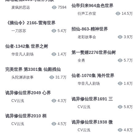
仙帝归来964血色世界
麦疯的思远
7594
衍声工作室
14.5万
《摘仙令》2166-雷海世界
招仙-863-精神世界
一刀苏苏
5.4万
老彩故事会
3.9万
仙者-1342集 世界之树
第一赘婿2276世界仙树
华音凡人剧场
1.4万
全勇
5.7万
完美世界 第3301集 仙殿残仙
仙者-1070集 海外世界
头陀渊讲故事
31.7万
华音凡人剧场
1.6万
诡异修仙世界2049 心界
诡异修仙世界1691 三
CV云浅
4.3万
CV云浅
5.8万
诡异修仙世界2010 柄
诡异修仙世界1938 微
CV云浅
4.5万
CV云浅
4.8万