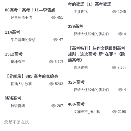
考的变迁（1）高考变迁
06高考！高考！11—李雪娇
主播鲁飞
1245
述事冰清玉洁
451
339高考
114高考
郭靖大侠和他的朋友们
4
学习是我的梦想
47
【高考特刊】从作文题目到高考
1312高考
规则，这次高考“新”在哪？《跨
越高考》
掷地有声
3.7万
喜马讲书
7.9万
【异闻录】865 高考前鬼缠身
325-高考
拓仙人讲故事
5243
郭靖大侠和他的朋友们
4
谈谈高考
468-高考
秋语荷塘
207
文澜睿声_澜小玖
2198
您是不是在找：