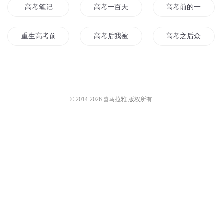
高考笔记
高考一百天
高考前的一百天
重生高考前
高考后我被仙大录取
高考之后众魔之战
在梦里高考
三国之高考落榜生
高考失意生修仙记
高考过后
高考落榜去修仙
龙世反抗高考
© 2014-
2026
喜马拉雅 版权所有
高考之后成为人生赢家
五年高考三年修真
全球高考
无敌从高考开始
从高考开始
高考之后我成为了
重回高考
青春高了个考