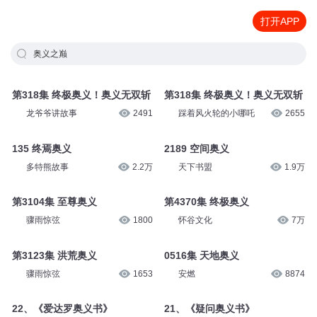
打开APP
奥义之巅
第318集 终极奥义！奥义无双斩
第318集 终极奥义！奥义无双斩
龙爷爷讲故事
2491
踩着风火轮的小哪吒
2655
135 终焉奥义
2189 空间奥义
多特熊故事
2.2万
天下书盟
1.9万
第3104集 至尊奥义
第4370集 终极奥义
骤雨惊弦
1800
怀谷文化
7万
第3123集 洪荒奥义
0516集 天地奥义
骤雨惊弦
1653
安燃
8874
22、《爱达罗奥义书》
21、《疑问奥义书》