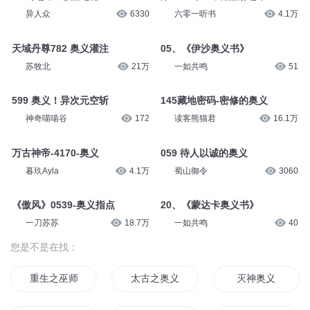
异人众
6330
六零一听书
4.1万
天域丹尊782 奥义灌注
05、《伊沙奥义书》
苏牧北
21万
一如共鸣
51
599 奥义！异次元空斩
145藏地密码-密修的奥义
神奇喵喵谷
172
读客熊猫君
16.1万
万古神帝-4170-奥义
059 待人以诚的奥义
暮玖Ayla
4.1万
蜀山御令
3060
《傲风》0539-奥义指点
20、《蒙达卡奥义书》
一刀苏苏
18.7万
一如共鸣
40
您是不是在找：
重生之巫师奥义
太古之奥义战神
灭神奥义