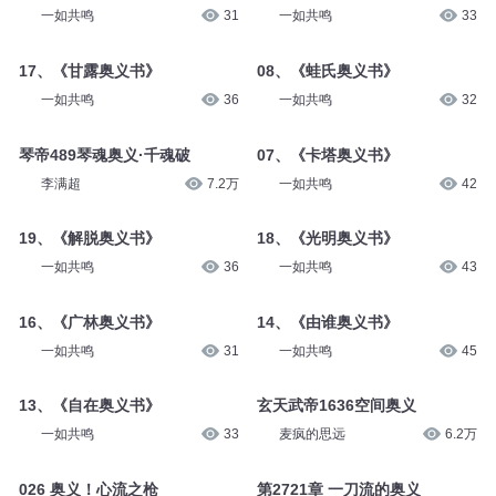
一如共鸣
31
一如共鸣
33
17、《甘露奥义书》
08、《蛙氏奥义书》
一如共鸣
36
一如共鸣
32
琴帝489琴魂奥义·千魂破
07、《卡塔奥义书》
李满超
7.2万
一如共鸣
42
19、《解脱奥义书》
18、《光明奥义书》
一如共鸣
36
一如共鸣
43
16、《广林奥义书》
14、《由谁奥义书》
一如共鸣
31
一如共鸣
45
13、《自在奥义书》
玄天武帝1636空间奥义
一如共鸣
33
麦疯的思远
6.2万
026 奥义！心流之枪
第2721章 一刀流的奥义