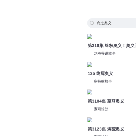
命之奥义
第318集 终极奥义！奥义
龙爷爷讲故事
135 终焉奥义
多特熊故事
第3104集 至尊奥义
骤雨惊弦
第3123集 洪荒奥义
骤雨惊弦
爱的奥义:生命尽头的自