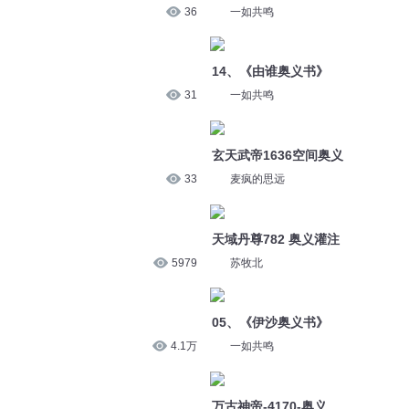
33
麦疯的思远
天域丹尊782 奥义灌注
5979
苏牧北
05、《伊沙奥义书》
4.1万
一如共鸣
万古神帝-4170-奥义
164
暮玖Ayla
059 待人以诚的奥义
16.1万
蜀山御令
乾坤奥义