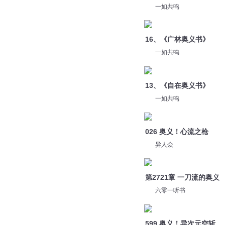
一如共鸣
026 奥义！心流之枪
异人众
第2721章 一刀流的奥义
六零一听书
599 奥义！异次元空斩
神奇喵喵谷
145藏地密码-密修的奥义
读客熊猫君
您是不是在找：
中端奥义