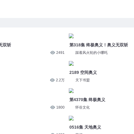
无双斩
第318集 终极奥义！奥义无双斩
2491
踩着风火轮的小哪吒
2189 空间奥义
2.2万
天下书盟
第4370集 终极奥义
1800
怀谷文化
0516集 天地奥义
1653
安燃
我反思
22、《爱达罗奥义书》