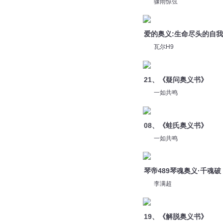
瓦尔H9
21、《疑问奥义书》
一如共鸣
08、《蛙氏奥义书》
一如共鸣
琴帝489琴魂奥义·千魂破
李满超
19、《解脱奥义书》
一如共鸣
16、《广林奥义书》
一如共鸣
13、《自在奥义书》