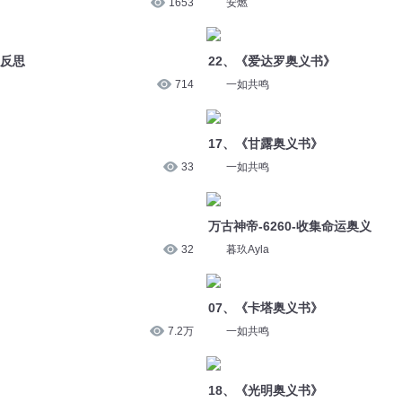
714
一如共鸣
17、《甘露奥义书》
33
一如共鸣
万古神帝-6260-收集命运奥义
32
暮玖Ayla
07、《卡塔奥义书》
7.2万
一如共鸣
18、《光明奥义书》
36
一如共鸣
14、《由谁奥义书》
31
一如共鸣
玄天武帝1636空间奥义