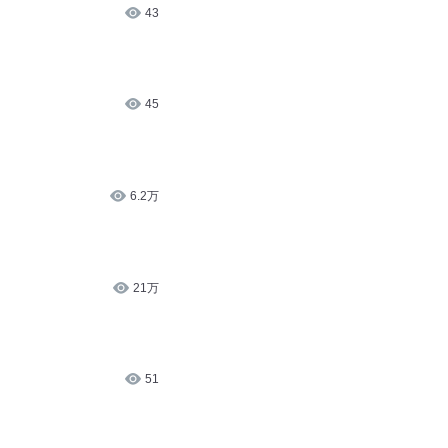
6.2万
21万
51
4.1万
3058
魔法之奥义新纪元