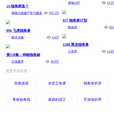
虎嗅APP
13.5
24.独角鳄鱼？
植物大战僵尸官方频道
105.3万
817 独角兽计划
锋叔叔
931
096 飞虎独角兽
精灵大陆
4.8万
1288 黑龙独角兽
斗音帝
14.8
第150集：神秘独角鲸
天地童声
38.8万
您是不是在找：
四角游戏
末世之角逐游戏
独角兽的异界生活
青春独角戏
孤独的国王游戏
烂游戏的男主角