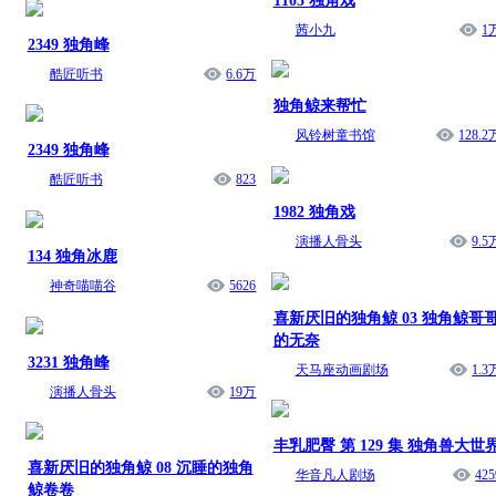
1105 独角戏
茜小九
1
2349 独角峰
酷匠听书
6.6万
独角鲸来帮忙
风铃树童书馆
128.2
2349 独角峰
酷匠听书
823
1982 独角戏
演播人骨头
9.5
134 独角冰鹿
神奇喵喵谷
5626
喜新厌旧的独角鲸 03 独角鲸哥
的无奈
3231 独角峰
天马座动画剧场
1.3
演播人骨头
19万
丰乳肥臀 第 129 集 独角兽大世
喜新厌旧的独角鲸 08 沉睡的独角
华音凡人剧场
425
鲸卷卷