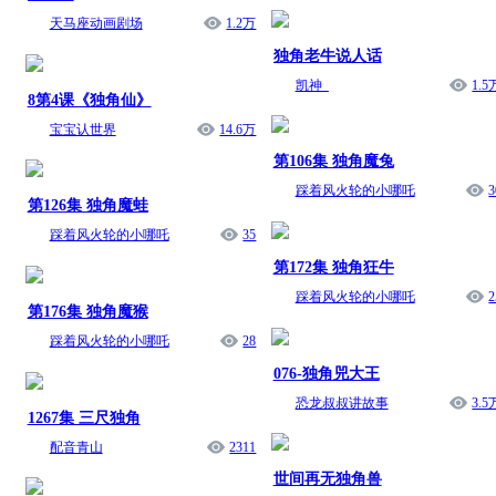
天马座动画剧场
1.2万
独角老牛说人话
凯神_
1.5
8第4课《独角仙》
宝宝认世界
14.6万
第106集 独角魔兔
踩着风火轮的小哪吒
3
第126集 独角魔蛙
踩着风火轮的小哪吒
35
第172集 独角狂牛
踩着风火轮的小哪吒
2
第176集 独角魔猴
踩着风火轮的小哪吒
28
076-独角兕大王
恐龙叔叔讲故事
3.5
1267集 三尺独角
配音青山
2311
世间再无独角兽