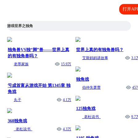
打开AP
游戏世界之独角
独角兽VS独“脚”兽——世界上真
世界上真的有独角兽吗？
的有独角兽吗？
艾斯妈妈讲故事
3.1
老墨家族
15.9万
独角戏
亏成首富从游戏开始 第1345章 独
伯仲失萧曹
457
角戏
丸子
4.1万
125独角戏
_老杜说书_
9.7
360独角戏
_老杜说书_
4.3万