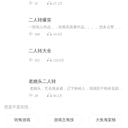
31
27.1万
二人转爆笑
一部良心作品，，经典高质量作品。。。。您多点赞，多转发，就是对作品的最大支持。。小说和情节跌宕起伏，紧扣事件发展脉搏。高度吸引听众的神经。。绝对震撼的经典。。。所有专辑完全免费。。。不要钱。。只要您动动手指转发，点赞就行。。。还等什么，，，赶快动手转发吧，小伙伴一起分享好的节目。。快上车。。。。 一部良心作品，，经典高质量作品。。。。您多点赞，多转发，就是对作品的最大支持。。小说和情节跌宕起伏，紧扣事件发展脉搏。高度吸引听众的神经。。绝对震撼的经典。。。所有专辑完全免费。。。不要钱。。只要您动动手指转发，点赞就行。。。还等什么，，，赶快动手转发吧，小伙伴一起分享好的节目。。快上车。。。。
348
14.4万
二人转大全
201
110.5万
老姚头二人转
老姚头，艺名筱金诸，辽宁铁岭人，现就职于铁岭县剧团，从艺十八年。铁岭市曲艺家协会理事，曾参加过中央三套《我爱满堂彩》、中央七套《乡村四季》等省级电视台节目录制。老姚QQ：334842273微信号：yunheming18180
28
64.1万
您是不是在找：
转角游戏
游戏主角技能系统
大鱼海棠独角戏