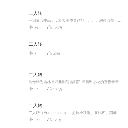
二人转
一部良心作品，，经典高质量作品。。。。您多点赞，多转发，就是对作品的最大支持。。小说和情节跌宕起伏，紧扣事件发展脉搏。高度吸引听众的神经。。绝对震撼的经典。。。所有专辑完全免费。。。不要钱。。只要您动动手指转发，点赞就行。。。还等什么，，，赶快动手转发吧，小伙伴一起分享好的节目。。快上车。。。。 一部良心作品，，经典高质量作品。。。。您多点赞，多转发，就是对作品的最大支持。。小说和情节跌宕起伏，紧扣事件发展脉搏。高度吸引听众的神经。。绝对震撼的经典。。。所有专辑完全免费。。。不要钱。。只要您动动手指转发，点赞就行。。。还等什么，，，赶快动手转发吧，小伙伴一起分享好的节目。。快上车。。。。
36
10.9万
二人转
3
3975
二人转
此专辑为吉林省戏曲剧院吉剧团 演员谢小龙的直播录音 和吉剧团其他老艺术的老唱段
37
13.6万
二人转
二人转（Er ren zhuan），史称小秧歌、双玩艺、蹦蹦，又称过口、双条边曲、风柳、春歌、半班戏、东北地方戏等。是一种有着三百多年历史，悠远的原始文化传承的独具特色的民间艺术形式。它植根于中国东北民间文化，属于中国走唱类曲艺曲种，流行于辽宁、吉林、黑龙江、内蒙古东部三市一盟和河北省东北部等地区。表现形式为一男一女，服饰鲜艳，手拿扇子、手绢，边走边唱边舞，表现一段故事，唱腔高亢粗犷，唱词诙谐风趣。东北特色二人转主要来源于东北大秧歌和河北的莲花落。用东北人的俏皮话说：二...
327
129万