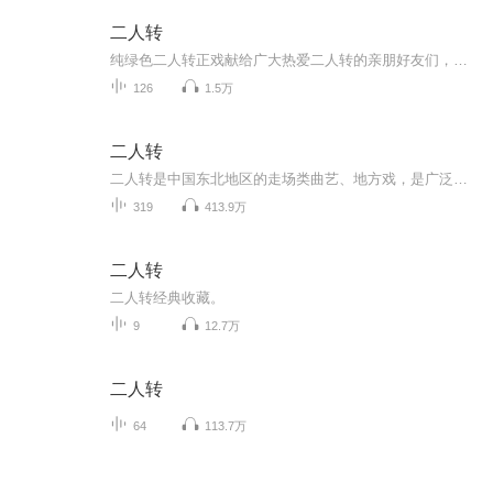
二人转
纯绿色二人转正戏献给广大热爱二人转的亲朋好友们，希望大家喜欢，愿大家开心每一天
126
1.5万
二人转
二人转是中国东北地区的走场类曲艺、地方戏，是广泛流传于吉林省、辽宁省、黑龙江省及内蒙古自治区部分地区的戏曲形式，史称小秧歌、双玩艺、蹦蹦，又称过口、风柳、春歌、半班戏、双条边曲等。二人转融合了东北秧歌、民间说唱莲花落、戏曲、东北民歌、笑...
319
413.9万
二人转
二人转经典收藏。
9
12.7万
二人转
64
113.7万