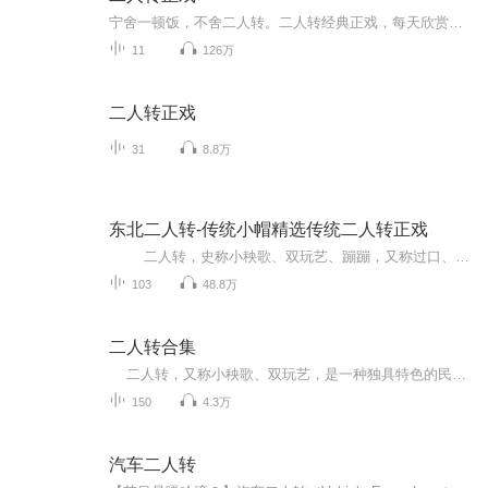
宁舍一顿饭，不舍二人转。二人转经典正戏，每天欣赏，百听不厌！
11
126万
二人转正戏
31
8.8万
东北二人转-传统小帽精选传统二人转正戏
二人转，史称小秧歌、双玩艺、蹦蹦，又称过口、双条边曲、风柳、春歌、半班戏、东北地方戏等。它植根于民间文化，属走唱类曲艺，流行于辽宁、吉林、黑龙江三省和内蒙古东部三市一盟。 东北特色二人转主要来源于东北大秧歌和河北的莲花落。用东北人的俏皮话说：二人转是“秧歌打底，莲花落镶边”。莲花落亦称“落子”，是北方民间的一种说唱艺术，边说边唱，载歌载舞。 名段有《大西厢》、《回杯记》、《祝九红吊孝》、《梁塞金擀面》、《马前泼水...
103
48.8万
二人转合集
二人转，又称小秧歌、双玩艺，是一种独具特色的民间艺术形式，流行于东三省、内蒙古东部、河北东北部地区。它属于中国走唱类曲艺曲种，融合了东北秧歌、莲花落、戏曲等曲艺形式。表演形式为一男一女，服饰鲜艳，手拿扇子、手绢，边走边唱边舞。二人...
150
4.3万
汽车二人转