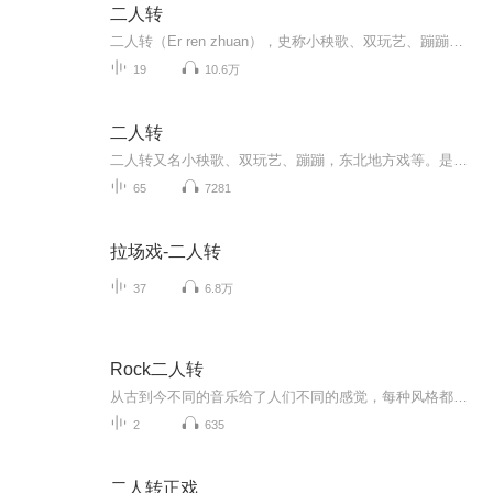
二人转
二人转（Er ren zhuan），史称小秧歌、双玩艺、蹦蹦，又称过口、双条边曲、风柳、春歌、半班戏、东北地方戏等。是一种有着三百多年历史，悠远的原始文化传承的独具特色的民间艺术形式。 [1] 它植根于中国东北民间文化，属于中国走唱类曲艺曲种，流行于辽宁、吉林、黑龙江、内蒙古东部三市一盟和河北省东北部等地区。表现形式为一男一女，服饰鲜艳，手拿扇子、手绢，边走边唱边舞，表现一段故事，唱腔高亢粗犷，唱词诙谐风趣。东北特色二人转主要来源于东北大秧歌和河北的莲花落。用东北人的俏皮话说：二人转是“秧歌打底，莲花落镶边”。二人转是在东北大秧歌的基础上，吸取了河北的莲花落，并增加了舞蹈、身段、走场等演变而成。二人转自草创至今，大约有近300年的历史，艺人师承关系可上溯到清朝嘉庆末年。二人转在历史曾形成东、西、南、北四个流派。清后期和民国初年出现“闯关东”大潮，大批山东、河北人进入东北，“秧歌打底，莲花落镶边”的二人转就是“闯关东”的人从关内外带至关外的。 [2] 二人转名段有《大西厢》、《回杯记》、《祝九红吊孝》、《梁塞金擀面》、《马前泼水》、《包公断太后》等。2006年东北二人转被国务院列入第一批国家级非物质文化遗产名录。
19
10.6万
二人转
二人转又名小秧歌、双玩艺、蹦蹦，东北地方戏等。是一种有着三百多年历史，悠远的原始文化传承的独具特色的民间艺术形式。它植根于中国东北民间文化，属于中国走唱类曲艺曲种，流行于辽宁、吉林、黑龙江、内蒙古东部三市一盟和河北省东北部等地区。表现形...
65
7281
拉场戏-二人转
37
6.8万
Rock二人转
从古到今不同的音乐给了人们不同的感觉，每种风格都有它的追崇者。朱烁燃（朱杰）《Rock二人转》融入中国浓郁地方色彩的二人转特色同时结合了ROCK的节奏和强劲，这种音乐创新和中西结合的新玩法让歌曲变得趣味无穷。在传递快乐和文化的同时也向世界展示了中国特色音乐的魅力，...
2
635
二人转正戏